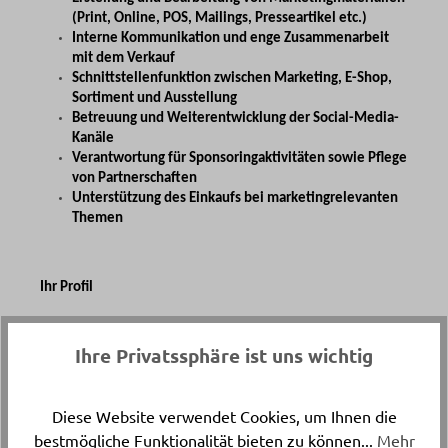
(Print, Online, POS, Mailings, Presseartikel etc.)
Interne Kommunikation und enge Zusammenarbeit
mit dem Verkauf
Schnittstellenfunktion zwischen Marketing, E-Shop,
Sortiment und Ausstellung
Betreuung und Weiterentwicklung der Social-Media-
Kanäle
Verantwortung für Sponsoringaktivitäten sowie Pflege
von Partnerschaften
Unterstützung des Einkaufs bei marketingrelevanten
Themen
Ihr Profil
Mehrjährige Berufserfahrung und/oder Weiterbildung
Ihre Privatssphäre ist uns wichtig
im Bereich Marketing
Erfahrung im Umgang mit E-Commerce / E-Shop-
Systemen
Diese Website verwendet Cookies, um Ihnen die
Organisationstalent sowie strukturierte und
bestmögliche Funktionalität bieten zu können...
Mehr
selbständige Arbeitsweise