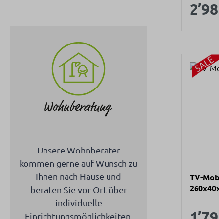
Verk
280x50
2’98
Unsere Wohnberater
kommen gerne auf Wunsch zu
Ihnen nach Hause und
TV-Möbe
260x40
beraten Sie vor Ort über
individuelle
Verk
1’79
Einrichtungsmöglichkeiten.