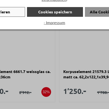
rieren
Cookies speichern
Alle Cook
- Impressum
ement 6661.7 weissglas ca.
Korpuselement 21579.3 
x36cm
matt ca. 62,2x122,1x39,
aufspreis:
Verkaufsprei
-
-
Verkaufspreis:
Verkauf
0.
1’250.
Regulärer Preis:
-
Regul
2’912.
1’788.
32%