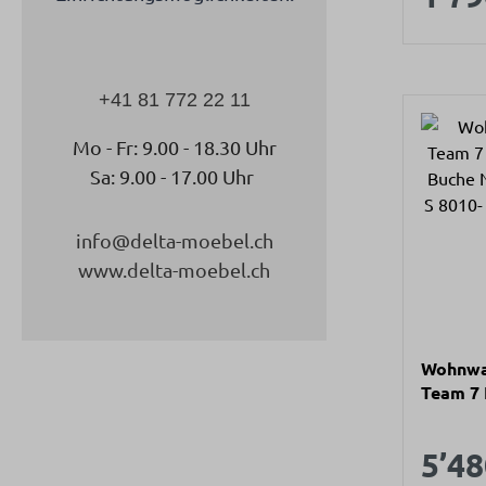
+41 81 772 22 11
Mo - Fr: 9.00 - 18.30 Uhr
Sa: 9.00 - 17.00 Uhr
info@delta-moebel.ch
www.delta-moebel.ch
Wohnwa
Team 7
innen B
matt / 
Verk
5’48
340,6x2