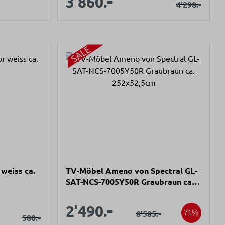
-
3’860.
s:
Regulärer P
-
4’298.
weiss ca.
TV-Möbel Ameno von Spectral GL-
SAT-NCS-7005Y50R Graubraun ca.
252x52,5cm
Verkaufspreis:
-
Verkaufspreis:
2’490.
s:
spreis:
Regulärer Preis:
-
8’585.
71%
Regulärer Preis:
-
580.