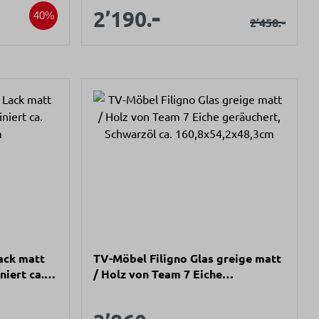
s:
spreis:
-
Verkaufspreis:
Verkaufspreis:
2’190.
rer Preis:
40%
Regulärer P
-
2’458.
ack matt
TV-Möbel Filigno Glas greige matt
niert ca.
/ Holz von Team 7 Eiche
geräuchert, Schwarzöl ca.
160,8x54,2x48,3cm
Verkaufspreis:
Verkaufspreis:
er Preis: