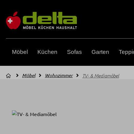
m Hauptinhalt springen
Zur Suche springen
Zur Hauptnavigation springen
Möbel
Küchen
Sofas
Garten
Teppi
Möbel
Wohnzimmer
TV- & Mediamöbel