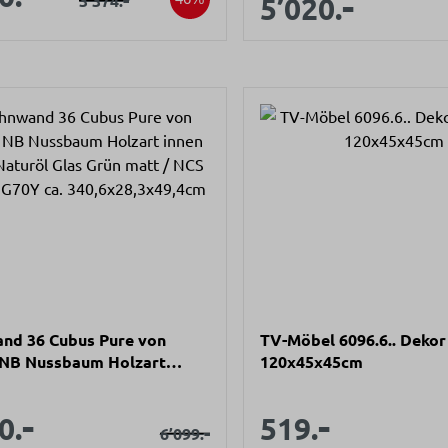
-
Verkaufsprei
3’374.
5’020.
nd 36 Cubus Pure von
TV-Möbel 6096.6.. Dekor 
 NB Nussbaum Holzart
120x45x45cm
uche Naturöl Glas Grün
NCS S 8010- G70Y ca.
-
-
aufspreis:
Verkaufsprei
Verkaufspreis:
Verkauf
0.
519.
8,3x49,4cm
Regulärer Preis:
-
6’099.