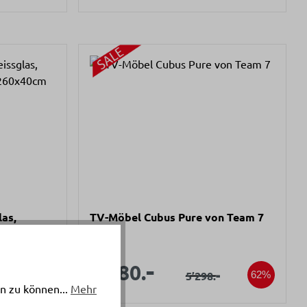
as,
TV-Möbel Cubus Pure von Team 7
 260x40cm
s:
Verkaufspreis:
-
spreis:
Verkaufspreis:
1’980.
ärer Preis:
-
Regulärer Preis:
-
5’298.
35%
62%
n zu können...
Mehr