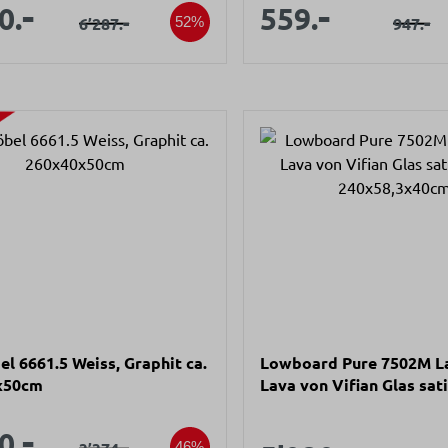
aufspreis:
Verkaufsprei
x50cm
-
-
Verkaufspreis:
Verkauf
0.
559.
Regulärer Preis:
-
Regulä
-
6’287.
947.
52%
l 6661.5 Weiss, Graphit ca.
Lowboard Pure 7502M L
x50cm
Lava von Vifian Glas sati
240x58,3x40cm
aufspreis:
-
Verkaufspreis:
0.
Regulärer Preis:
-
Regulär
46%