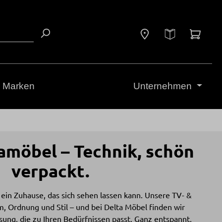
Waren
Marken
Unternehmen
amöbel – Technik, schön
verpackt.
 ein Zuhause, das sich sehen lassen kann. Unsere TV- &
 Ordnung und Stil – und bei Delta Möbel finden wir
ung, die zu Ihren Bedürfnissen passt. Ganz entspannt,