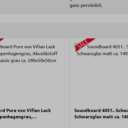
ganz persönlich.
d Pure von Vifian Lack
Soundboard 4051.. Schw
openhagengrau,
Schwarzglas matt ca. 1
stoff Gaja Classic grau ca.