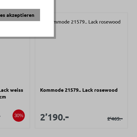
ies akzeptieren
Lack weiss
Kommode 21579.. Lack rosewood
9cm
s:
spreis:
-
Verkaufspreis:
Verkaufspreis:
2’190.
ärer Preis:
-
30%
Regulärer P
-
2’465.