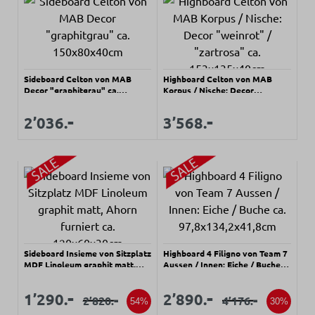
Sideboard Celton von MAB
Highboard Celton von MAB
Decor "graphitgrau" ca.
Korpus / Nische: Decor
150x80x40cm
"weinrot" / "zartrosa" ca.
153x135x40cm
Regulärer Preis:
Regulärer Preis:
-
-
Verkaufspreis:
Verkaufspreis:
2’036.
3’568.
Sideboard Insieme von Sitzplatz
Highboard 4 Filigno von Team 7
MDF Linoleum graphit matt,
Aussen / Innen: Eiche / Buche
Ahorn furniert ca.
ca. 97,8x134,2x41,8cm
120x60x30cm
Verkaufspreis:
Verkaufspreis:
Verkaufspreis:
Verkaufspreis:
-
-
1’290.
2’890.
-
-
2’820.
4’176.
Regulärer Preis:
Regulärer Preis:
54%
30%