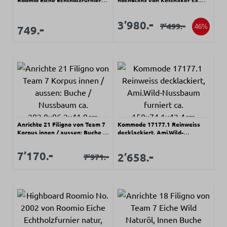
Roomio Eiche Echtholzfurnier
hochglanz von Kettnaker ca.
natur, Patchwork-Design ca.
241,6x80,5x50cm
140x78x42cm
Verkaufspreis:
Verkaufspreis:
-
3’980.
-
Regulärer Preis:
-
7’499.
Regulärer Preis:
Verkaufspreis:
46%
749.
Anrichte 21 Filigno von Team 7
Kommode 17177.1 Reinweiss
Korpus innen / aussen: Buche /
decklackiert, Ami.Wild-
Nussbaum ca.
Nussbaum furniert ca.
202,8x86,2x41,9cm
150x74,1x42,4cm
Verkaufspreis:
-
Verkaufspreis:
Regulärer Preis:
-
7’170.
Verkaufspreis:
-
2’658.
7’971.
Regulärer Preis: