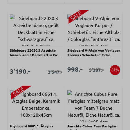
Sideboard 22020.3 Asteiche
Sideboard V-Alpin von Voglauer
bianco, geölt Deckblatt in Eiche
Korpus / Schiebetür: Eiche
"schwarzgrau" ca.
Altholz / Colorglas "anthrazit"
169x87x42cm
ca. 224x82x52cm
Verkaufspreis:
Verkaufspreis:
-
998.
Verkaufspreis:
-
-
Verkaufspreis:
5’387.
Regulärer Preis:
3’190.
81%
-
3’547.
Regulärer Preis:
Highboard 6661.1. Ätzglas
Anrichte Cubus Pure Farbglas