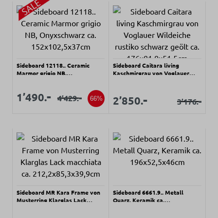
Sideboard 12118.. Ceramic
Sideboard Caitara living
Marmor grigio NB,
Kaschmirgrau von Voglauer
Onyxschwarz ca.
Wildeiche rustiko schwarz geölt
152x102,5x37cm
ca. 176x81,8x51,5cm
Verkaufspreis:
Verkaufspreis:
-
1’490.
Verkaufspreis:
-
-
Verkaufspreis:
4’429.
Regulärer Preis:
2’850.
66%
-
3’176.
Regulärer Prei
Sideboard MR Kara Frame von
Sideboard 6661.9.. Metall
Musterring Klarglas Lack
Quarz, Keramik ca.
macchiata ca.
196x52,5x46cm
212,2x85,3x39,9cm