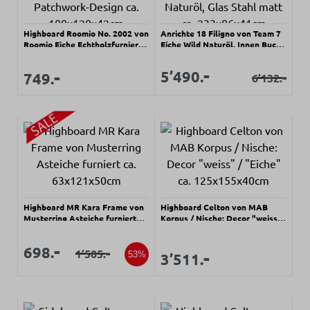
Highboard Roomio No. 2002 von
Anrichte 18 Filigno von Team 7
Roomio Eiche Echtholzfurnier
Eiche Wild Naturöl, Innen Buche
natur, Patchwork-Design ca.
Naturöl, Glas Stahl matt ca.
100x120x42cm
233x86x41cm
Verkaufspreis:
-
Regulärer Preis:
Verkaufspreis:
-
Verkaufspreis:
5’490.
-
749.
6’132.
Regulärer Prei
Highboard MR Kara Frame von
Highboard Celton von MAB
Musterring Asteiche furniert
Korpus / Nische: Decor "weiss"
ca. 63x121x50cm
/ "Eiche" ca. 125x155x40cm
Verkaufspreis:
Verkaufspreis:
-
698.
-
Regulärer Preis:
-
1’505.
Regulärer Preis:
Verkaufspreis:
53%
3’511.