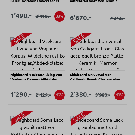
Beige, Keramik Emperator ca.
mittelgrau matt von Team 7
100x120x45cm
Buche Naturöl, Eiche Naturöl
ca. 231,2x85,4cm
Verkaufspreis:
Verkaufspreis:
-
1’490.
Verkaufspreis:
-
-
Verkaufspreis:
2’418.
Regulärer Preis:
6’670.
38%
-
7’414.
Regulärer Prei
Highboard Vtektura living von
Sideboard Universal von
Voglauer Korpus: Wildeiche
Calligaris Front: Glas gespiegelt
rustiko
bronze Platte: Keramik
Frontglas/Abdeckplatte: Firneis
"Marmor Calacatta Paonazzo"
Verkaufspreis:
Verkaufspreis:
Verkaufspreis:
Verkaufspreis:
-
-
1’290.
2’380.
-
-
dark ca. 96x116,6x42,6cm
glänzend" Korpus: Lack matt
2’429.
3’980.
Regulärer Preis:
Regulärer Preis:
46%
40%
"hanf" ca. 181x79x50cm