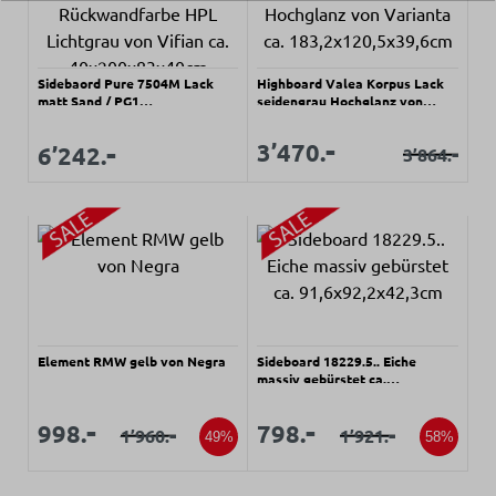
Sidebaord Pure 7504M Lack
Highboard Valea Korpus Lack
matt Sand / PG1
seidengrau Hochglanz von
Rückwandfarbe HPL Lichtgrau
Varianta ca.
von Vifian ca. 40x200x83x40cm
183,2x120,5x39,6cm
Verkaufspreis:
-
Regulärer Preis:
Verkaufspreis:
-
Verkaufspreis:
3’470.
-
6’242.
3’864.
Regulärer Prei
Element RMW gelb von Negra
Sideboard 18229.5.. Eiche
massiv gebürstet ca.
91,6x92,2x42,3cm
Verkaufspreis:
Verkaufspreis:
Verkaufspreis:
Verkaufspreis:
-
-
998.
798.
-
-
1’960.
1’921.
Regulärer Preis:
Regulärer Preis:
49%
58%