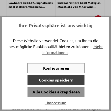
Lowboard 3784.67.. Signalweiss
Sideboard Nara 6060 Mattglas
matt lackiert, Wildeiche
Macchiato von MAB Wild
furniert ca. 250,4x49,4x41,2cm
Nussbaum Furnier ca.
192x43cm
Verkaufspreis:
Verkaufspreis:
-
1’980.
Verkaufspreis:
-
-
Verkaufspreis:
4’997.
Regulärer Preis:
2’270.
60%
-
2’675.
Regulärer Preis:
Ihre Privatssphäre ist uns wichtig
Diese Website verwendet Cookies, um Ihnen die
bestmögliche Funktionalität bieten zu können...
Mehr
Informationen
.
Konfigurieren
Sideboard Filigno von Team 7
Kommode Pure Korpus 9106
Eiche geräucher und Keramik
Fenix Damast Front 9205
ca. 216x74x42cm
Metallic Bronce von Vifian ca.
Cookies speichern
130x83x40cm
Verkaufspreis:
-
Verkaufspreis:
Regulärer Preis:
-
6’980.
Verkaufspreis:
-
4’461.
7’799.
Regulärer Preis:
Alle Cookies akzeptieren
- Impressum