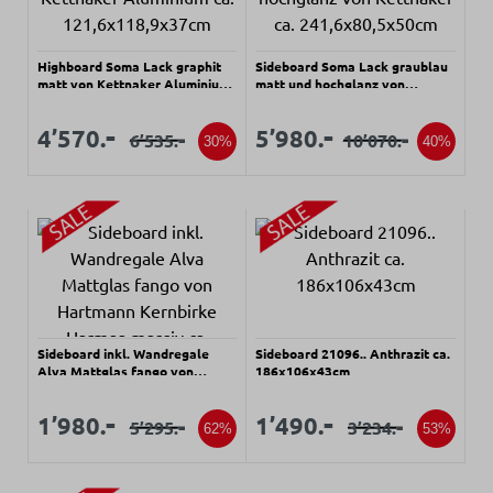
Highboard Soma Lack graphit
Sideboard Soma Lack graublau
matt von Kettnaker Aluminium
matt und hochglanz von
ca. 121,6x118,9x37cm
Kettnaker ca. 241,6x80,5x50cm
Verkaufspreis:
Verkaufspreis:
Verkaufspreis:
Verkaufspreis:
-
-
4’570.
5’980.
-
-
6’535.
10’070.
Regulärer Preis:
Regulärer Preis:
30%
40%
Sideboard inkl. Wandregale
Sideboard 21096.. Anthrazit ca.
Alva Mattglas fango von
186x106x43cm
Hartmann Kernbirke Harmaa
massiv ca. 194x81x44cm
Verkaufspreis:
Verkaufspreis:
Verkaufspreis:
Verkaufspreis:
-
-
1’980.
1’490.
-
-
5’295.
3’234.
Regulärer Preis:
Regulärer Preis:
62%
53%