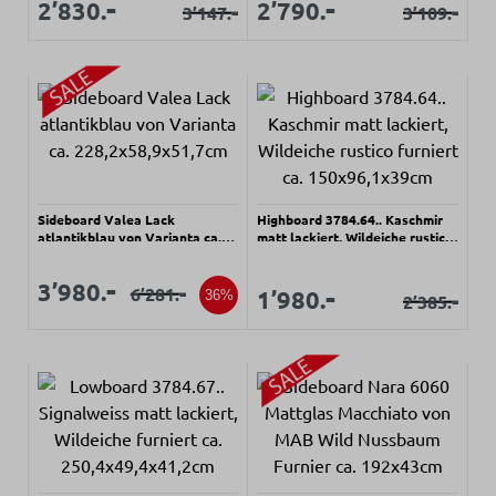
Verkaufspreis:
Verkaufspreis:
-
-
Verkaufspreis:
Verkaufspreis:
2’830.
2’790.
-
-
3’147.
3’109.
Regulärer Preis:
Regulärer Prei
Sideboard Valea Lack
Highboard 3784.64.. Kaschmir
atlantikblau von Varianta ca.
matt lackiert, Wildeiche rustico
228,2x58,9x51,7cm
furniert ca. 150x96,1x39cm
Verkaufspreis:
Verkaufspreis:
-
3’980.
Verkaufspreis:
-
-
Verkaufspreis:
6’281.
Regulärer Preis:
1’980.
36%
-
2’385.
Regulärer Prei