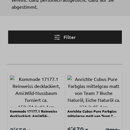
abgestimmt.
Filter
Kommode 17177.1 Reinweiss
Anrichte Cubus Pure Farbglas
decklackiert, Ami.Wild-
mittelgrau matt von Team 7
Nussbaum furniert ca.
Buche Naturöl, Eiche Naturöl
150x74,1x42,4cm
ca. 231,2x85,4cm
Verkaufspreis:
-
Regulärer Preis:
Verkaufspreis:
-
Verkaufspreis:
6’670.
-
7’414.
Regulärer Prei