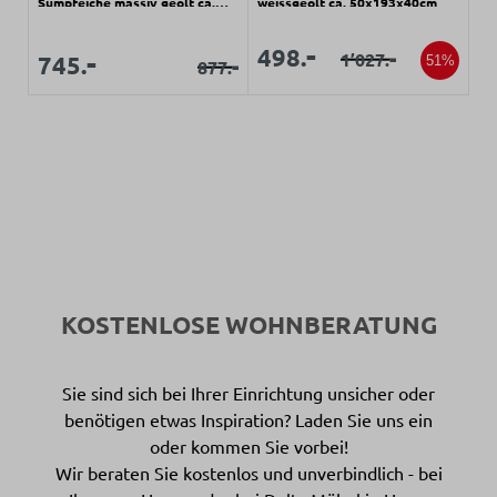
Sumpfeiche massiv geölt ca.
weissgeölt ca. 50x193x40cm
50x100x41cm
Verkaufspreis:
Verkaufspreis:
-
498.
Verkaufspreis:
-
-
Verkaufspreis:
1’027.
Regulärer Preis:
745.
51%
-
877.
Regulärer Preis:
KOSTENLOSE WOHNBERATUNG
Sie sind sich bei Ihrer Einrichtung unsicher oder
benötigen etwas Inspiration? Laden Sie uns ein
oder kommen Sie vorbei!
Wir beraten Sie kostenlos und unverbindlich - bei