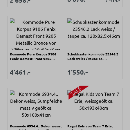
2’658.
Kommode Pure Korpus 9106
Schubkastenkommode 23546.2
Fenix Damast Front 9205
Lack weiss / taupe ca.
Metallic Bronce von Vifian ca.
120x82,5x46cm
130x83x40cm
Regulärer Preis:
Regulärer Preis:
-
-
Verkaufspreis:
Verkaufspreis:
4’461.
1’550.
Kommode 6934.4.. Dekor weiss,
Regal Kids von Team 7 Erle,