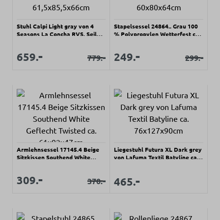
Stuhl Calpi Light gray von 4
Stapelsessel 24864.. Grau 100
Seasons La Concha RVS, Seil
% Polypropylen Wetterfest ca.
ca. 61,5x85,5x66cm
60x80x64cm
Verkaufspreis:
Verkaufspreis:
-
-
Verkaufspreis:
Verkaufspreis:
659.
249.
-
-
779.
299.
Regulärer Preis:
Regulärer Pr
Armlehnsessel 17145.4 Beige
Liegestuhl Futura XL Dark grey
Sitzkissen Southend White
von Lafuma Textil Batyline ca.
Geflecht Twisted ca.
76x127x90cm
61x92x47cm
Verkaufspreis:
-
Verkaufspreis:
Regulärer Preis:
-
309.
Verkaufspreis:
-
465.
370.
Regulärer Preis: