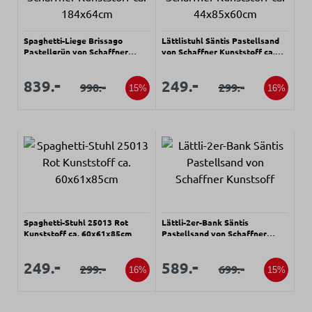
Spaghetti-Liege Brissago
Lättlistuhl Säntis Pastellsand
Pastellgrün von Schaffner
von Schaffner Kunststoff ca.
Kunststoff ca. 184x64cm
44x85x60cm
Verkaufspreis:
Verkaufspreis:
Verkaufspreis:
Verkaufspreis:
-
-
839.
249.
-
-
990.
299.
Regulärer Preis:
Regulärer Preis:
15%
16%
Spaghetti-Stuhl 25013 Rot
Lättli-2er-Bank Säntis
Kunststoff ca. 60x61x85cm
Pastellsand von Schaffner
Kunstsoff
Verkaufspreis:
Verkaufspreis:
Verkaufspreis:
Verkaufspreis:
-
-
249.
589.
-
-
299.
699.
Regulärer Preis:
Regulärer Preis:
16%
15%