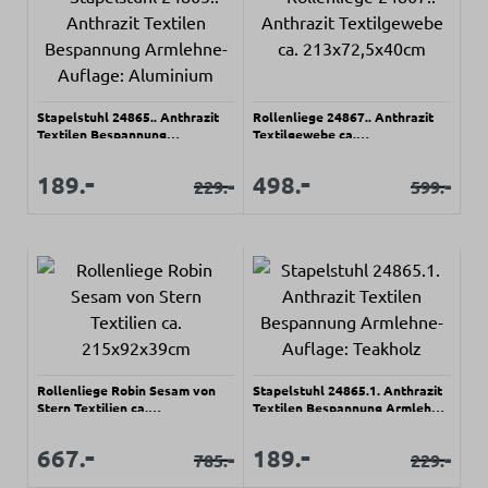
Stapelstuhl 24865.. Anthrazit
Rollenliege 24867.. Anthrazit
Textilen Bespannung
Textilgewebe ca.
Armlehne-Auflage: Aluminium
213x72,5x40cm
Verkaufspreis:
Verkaufspreis:
-
-
Verkaufspreis:
Verkaufspreis:
189.
498.
-
-
229.
599.
Regulärer Preis:
Regulärer Pr
Rollenliege Robin Sesam von
Stapelstuhl 24865.1. Anthrazit
Stern Textilien ca.
Textilen Bespannung Armlehne-
215x92x39cm
Auflage: Teakholz
Verkaufspreis:
Verkaufspreis:
-
-
Verkaufspreis:
Verkaufspreis:
667.
189.
-
-
785.
229.
Regulärer Preis:
Regulärer Pr