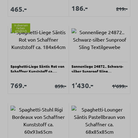
Verkaufspreis:
-
Regulärer Preis:
Verkaufspreis:
-
Verkaufspreis:
186.
-
465.
219.
Regulärer Pr
Spaghetti-Liege Säntis Rot von
Sonnenliege 24872.. Schwarz-
Schaffner Kunststoff ca.
silber Sunproof Sling
184x64cm
Textilgewebe
Verkaufspreis:
Verkaufspreis:
-
-
Verkaufspreis:
Verkaufspreis:
769.
1’430.
-
-
859.
1’699.
Regulärer Preis:
Regulärer Prei