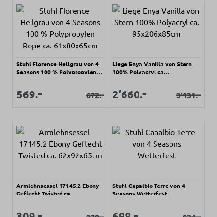
Stuhl Florence Hellgrau von 4
Liege Enya Vanilla von Stern
Seasons 100 % Polypropylen
100% Polyacryl ca.
Rope ca. 61x80x65cm
95x206x85cm
Verkaufspreis:
Verkaufspreis:
-
-
Verkaufspreis:
Verkaufspreis:
569.
2’660.
-
-
672.
3’131.
Regulärer Preis:
Regulärer Prei
Armlehnsessel 17145.2 Ebony
Stuhl Capalbio Terre von 4
Geflecht Twisted ca.
Seasons Wetterfest
62x92x65cm
Verkaufspreis:
Verkaufspreis:
-
-
Verkaufspreis:
Verkaufspreis:
309.
698.
-
-
370.
824.
Regulärer Preis:
Regulärer Pr