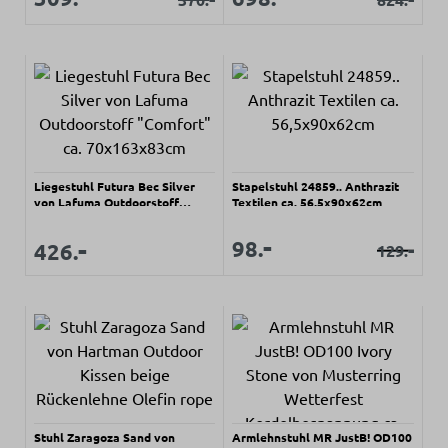
Liegestuhl Futura Bec Silver
Stapelstuhl 24859.. Anthrazit
von Lafuma Outdoorstoff
Textilen ca. 56,5x90x62cm
"Comfort" ca. 70x163x83cm
Verkaufspreis:
-
Regulärer Preis:
Verkaufspreis:
-
Verkaufspreis:
98.
-
426.
129.
Regulärer Pr
Stuhl Zaragoza Sand von
Armlehnstuhl MR JustB! OD100