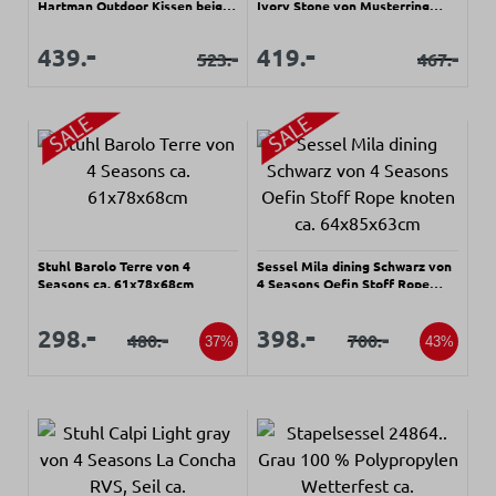
Hartman Outdoor Kissen beige
Ivory Stone von Musterring
Rückenlehne Olefin rope
Wetterfest Kordelbespannung
ca. 56x87x63cm
Verkaufspreis:
Verkaufspreis:
-
-
Verkaufspreis:
Verkaufspreis:
439.
419.
-
-
523.
467.
Regulärer Preis:
Regulärer Pr
Stuhl Barolo Terre von 4
Sessel Mila dining Schwarz von
Seasons ca. 61x78x68cm
4 Seasons Oefin Stoff Rope
knoten ca. 64x85x63cm
Verkaufspreis:
Verkaufspreis:
Verkaufspreis:
Verkaufspreis:
-
-
298.
398.
-
-
480.
700.
Regulärer Preis:
Regulärer Preis:
37%
43%