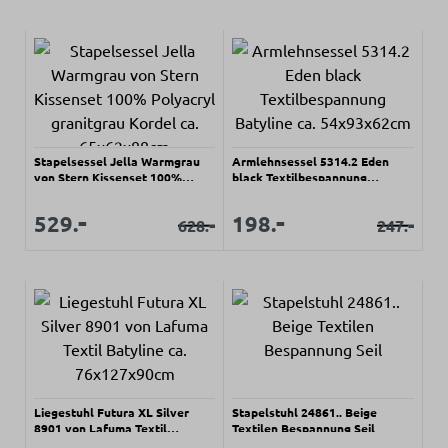
Stapelsessel Jella Warmgrau
Armlehnsessel 5314.2 Eden
von Stern Kissenset 100%
black Textilbespannung
Polyacryl granitgrau Kordel ca.
Batyline ca. 54x93x62cm
65x62x88cm
Verkaufspreis:
Verkaufspreis:
-
-
Verkaufspreis:
Verkaufspreis:
529.
198.
-
-
628.
247.
Regulärer Preis:
Regulärer Pr
Liegestuhl Futura XL Silver
Stapelstuhl 24861.. Beige
8901 von Lafuma Textil
Textilen Bespannung Seil
Batyline ca. 76x127x90cm