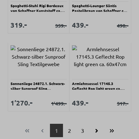
Spaghetti-Stuhl Rigi Bordeaux
Spaghetti-Lounger Säntis
von Schaffner Kunststoff ca.
Pastellbraun von Schaffner ca.
60x93x65cm
68x85x85cm
Verkaufspreis:
Verkaufspreis:
-
-
Verkaufspreis:
Verkaufspreis:
319.
439.
-
-
359.
490.
Regulärer Preis:
Regulärer Pr
Sonnenliege 24872.1. Schwarz-
Armlehnsessel 17145.3
silber Sunproof Sling
Geflecht Rop light green ca.
Textilgewebe
60x47cm
Verkaufspreis:
Verkaufspreis:
-
-
Verkaufspreis:
Verkaufspreis:
1’270.
439.
-
-
1’499.
517.
Regulärer Preis:
Regulärer Pr
Seite
Seite
Seite
1
2
3