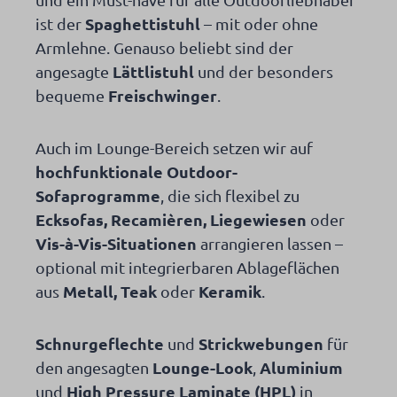
Spaghettistuhl
ist der
– mit oder ohne
Armlehne. Genauso beliebt sind der
Lättlistuhl
angesagte
und der besonders
Freischwinger
bequeme
.
Auch im Lounge-Bereich setzen wir auf
hochfunktionale Outdoor-
Sofaprogramme
, die sich flexibel zu
Ecksofas, Recamièren, Liegewiesen
oder
Vis-à-Vis-Situationen
arrangieren lassen –
optional mit integrierbaren Ablageflächen
Metall, Teak
Keramik
aus
oder
.
Schnurgeflechte
Strickwebungen
und
für
Lounge-Look
Aluminium
den angesagten
,
High Pressure Laminate (HPL)
und
in