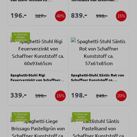
von Stern Textilen ca.
Terracotta von Schaffner
56x92x45cm
Kunststoff
Verkaufspreis:
Verkaufspreis:
Verkaufspreis:
Verkaufspreis:
-
-
196.
839.
-
-
327.
990.
Regulärer Preis:
Regulärer Preis:
40%
15%
Spaghetti-Stuhl Rigi
Spaghetti-Stuhl Säntis Rot von
Feuerverzinkt von Schaffner
Schaffner Kunststoff ca.
Kunststoff ca. 60x93x65cm
57x61x85cm
Verkaufspreis:
Verkaufspreis:
Verkaufspreis:
Verkaufspreis:
-
-
339.
198.
-
-
399.
249.
Regulärer Preis:
Regulärer Preis:
15%
20%