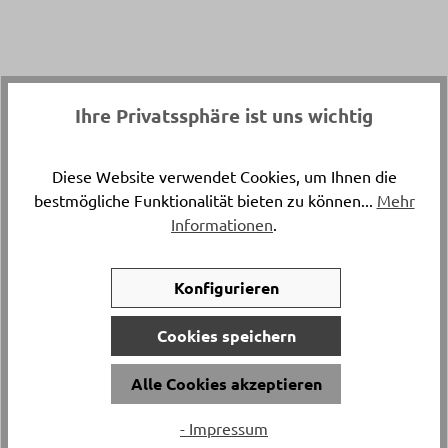
Ihre Privatssphäre ist uns wichtig
KOSTENLOSE WOHNBERATUNG
Diese Website verwendet Cookies, um Ihnen die
bestmögliche Funktionalität bieten zu können...
Mehr
Informationen
.
Sie sind sich bei Ihrer Einrichtung unsicher oder
benötigen etwas Inspiration? Laden Sie uns ein
oder kommen Sie vorbei!
Konfigurieren
Wir beraten Sie kostenlos und unverbindlich - bei
Ihnen zu Hause oder bei Delta Möbel in Haag.
Cookies speichern
Alle Cookies akzeptieren
- Impressum