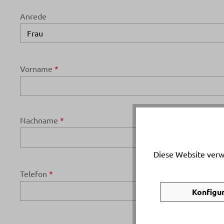
Anrede
Vorname
*
Nachname
*
Diese Website verw
Telefon
*
Konfigu