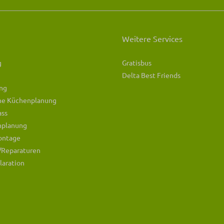
Weitere Services
g
Gratisbus
Delta Best Friends
ng
che Küchenplanung
ass
mplanung
ontage
/Reparaturen
laration