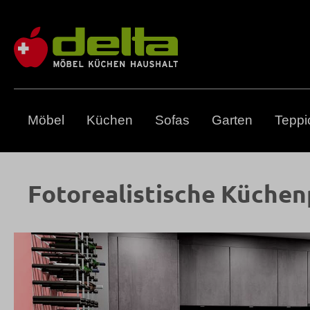
m Hauptinhalt springen
Zur Suche springen
Zur Hauptnavigation springen
Möbel
Küchen
Sofas
Garten
Teppi
Fotorealistische Küche