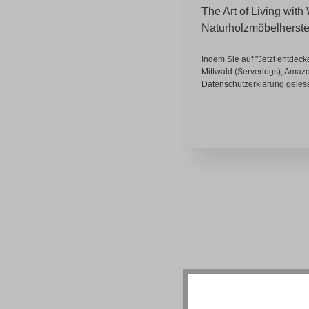
The Art of Living wit
Naturholzmöbelherstel
Indem Sie auf "Jetzt entdeck
Mittwald (Serverlogs), Amaz
Datenschutzerklärung
geles