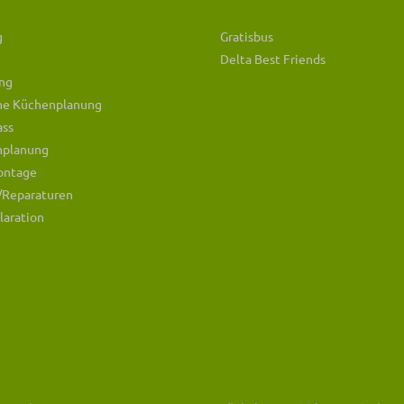
g
Gratisbus
Delta Best Friends
ng
che Küchenplanung
ass
mplanung
ontage
/Reparaturen
laration