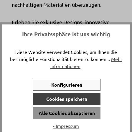
nachhaltigen Materialien überzeugen.
Erleben Sie exklusive Designs, innovative
Bedienkonzepte und intelligente Geräte –
Ihre Privatssphäre ist uns wichtig
live vor Ort. Unsere Ausstellung macht Lust
aufs Planen, Ausprobieren und Entdecken.
Diese Website verwendet Cookies, um Ihnen die
Individuell. Verlässlich. Mit viel Herz fürs
bestmögliche Funktionalität bieten zu können...
Mehr
Detail
.
Informationen
.
Konfigurieren
Cookies speichern
Alle Cookies akzeptieren
Neubau
Ob für den
, eine
Küchenmodernisierung
oder einen
- Impressum
Küchenumbau
kompletten
: Bei uns finden