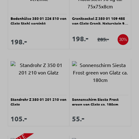
Bodenhülse 350 01 226 510 von
Granitsockel Z 350 01 109 485
Glatz Stahl verzinkt
von Glatz Granit, Naturstein 90
kg ca. 75x75x8cm
Verkaufspreis:
Verkaufspreis:
-
198.
-
Regulärer Preis:
-
285.
Regulärer Preis:
Verkaufspreis:
30%
198.
Standrohr Z 350 01 201 210 von
Sonnenschirm Siesta Frost
Glatz
green von Glatz ca. 180cm
Regulärer Preis:
Regulärer Preis:
-
-
Verkaufspreis:
Verkaufspreis:
105.
55.