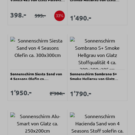
Vanilla 453 von Glatz Polyester
Granite Hellgrau von Glatz
(100%) ca. 300cm
Stoffqualität 5 ca. 270x270cm
Verkaufspreis:
Verkaufspreis:
-
398.
-
Regulärer Preis:
-
595.
Regulärer Preis:
Verkaufspreis:
33%
1’490.
Sonnenschirm Siesta Sand von
Sonnenschirm Sombrano S+
4 Seasons Olefin ca.
Smoke Hellgrau von Glatz
300x300cm
Stoffqualität 4 ca.
300x300x285cm
Verkaufspreis:
-
Verkaufspreis:
Regulärer Preis:
-
1’950.
Verkaufspreis:
-
1’790.
2’304.
Regulärer Preis: