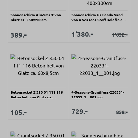
Sonnenschirm Alu-Smart von
Sonnenschirm Hacienda Sand
Glatz ca. 250x200cm
von 4 Seasons Stoff solefin ca.
400x300cm
Verkaufspreis:
-
Regulärer Preis:
Verkaufspreis:
-
Verkaufspreis:
1’380.
-
389.
1’632.
Regulärer Prei
Betonsockel Z 350 01 111 116
4-Seasons-Granitfuss-220331-
Beton hell von Glatz ca.
22033_1__001.jpg
60x8,5cm
Verkaufspreis:
-
Regulärer Preis:
Verkaufspreis:
-
Verkaufspreis:
729.
-
105.
858.
Regulärer Pr