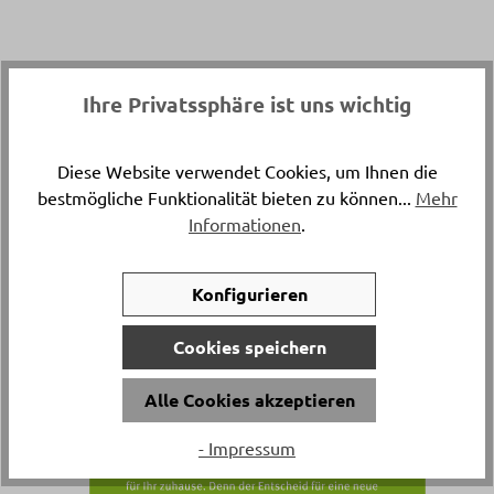
Ihre Privatssphäre ist uns wichtig
KOSTENLOSE WOHNBERATUNG
Diese Website verwendet Cookies, um Ihnen die
bestmögliche Funktionalität bieten zu können...
Mehr
Sie sind sich bei Ihrer Einrichtung unsicher oder
Informationen
.
benötigen etwas Inspiration? Laden Sie uns ein
oder kommen Sie vorbei!
Wir beraten Sie kostenlos und unverbindlich - bei
Konfigurieren
Ihnen zu Hause oder bei Delta Möbel in Haag.
Cookies speichern
Alle Cookies akzeptieren
- Impressum