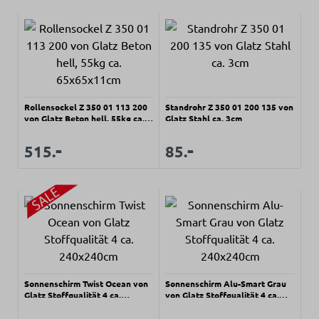
Rollensockel Z 350 01 113 200
Standrohr Z 350 01 200 135 von
von Glatz Beton hell, 55kg ca.
Glatz Stahl ca. 3cm
65x65x11cm
Regulärer Preis:
Regulärer Preis:
-
-
Verkaufspreis:
Verkaufspreis:
515.
85.
Sonnenschirm Twist Ocean von
Sonnenschirm Alu-Smart Grau
Glatz Stoffqualität 4 ca.
von Glatz Stoffqualität 4 ca.
240x240cm
240x240cm