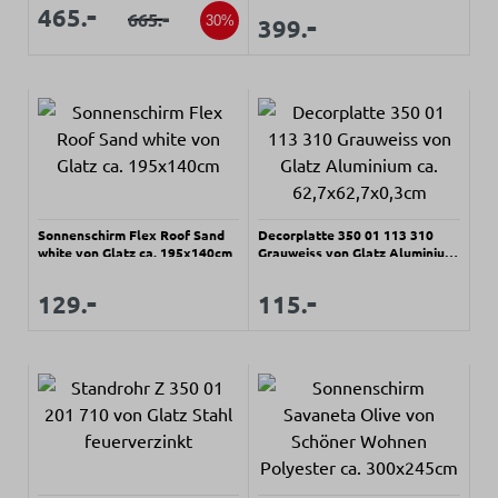
Verkaufspreis:
Verkaufspreis:
-
465.
-
Regulärer Preis:
-
665.
Regulärer Preis:
Verkaufspreis:
30%
399.
Sonnenschirm Flex Roof Sand
Decorplatte 350 01 113 310
white von Glatz ca. 195x140cm
Grauweiss von Glatz Aluminium
ca. 62,7x62,7x0,3cm
Regulärer Preis:
Regulärer Preis:
-
-
Verkaufspreis:
Verkaufspreis:
129.
115.