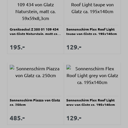
Granitsockel Z 350 01 109 434
Sonnenschirm Flex Roof Light
von Glatz Naturstein, matt ca.
taupe von Glatz ca. 195x140cm
59x59x8,3cm
Regulärer Preis:
Regulärer Preis:
-
-
Verkaufspreis:
Verkaufspreis:
195.
129.
Sonnenschirm Piazza von Glatz
Sonnenschirm Flex Roof Light
ca. 250cm
grey von Glatz ca. 195x140cm
Regulärer Preis:
Regulärer Preis:
-
-
Verkaufspreis:
Verkaufspreis:
485.
129.