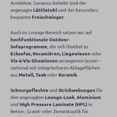
Armlehne. Genauso beliebt sind der
Lättlistuhl
angesagte
und der besonders
Freischwinger
bequeme
.
Auch im Lounge-Bereich setzen wir auf
hochfunktionale Outdoor-
Sofaprogramme
, die sich flexibel zu
Ecksofas, Recamièren, Liegewiesen
oder
Vis-à-Vis-Situationen
arrangieren lassen –
optional mit integrierbaren Ablageflächen
Metall, Teak
Keramik
aus
oder
.
Schnurgeflechte
Strickwebungen
und
für
Lounge-Look
Aluminium
den angesagten
,
High Pressure Laminate (HPL)
und
in
Beton-, Granit- oder Zementoptik für