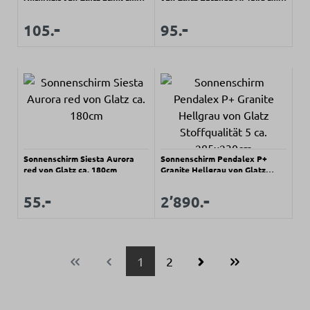
5cm
60x8,5cm
Regulärer Preis:
Regulärer Preis:
-
-
Verkaufspreis:
Verkaufspreis:
105.
95.
Sonnenschirm Siesta Aurora
Sonnenschirm Pendalex P+
red von Glatz ca. 180cm
Granite Hellgrau von Glatz
Stoffqualität 5 ca. 285x230cm
Regulärer Preis:
Regulärer Preis:
-
-
Verkaufspreis:
Verkaufspreis:
55.
2’890.
Seite
Seite
1
2