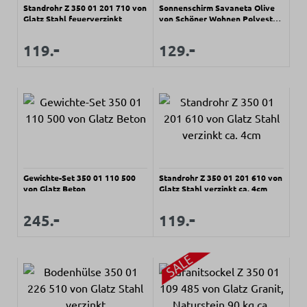
Standrohr Z 350 01 201 710 von
Sonnenschirm Savaneta Olive
Glatz Stahl feuerverzinkt
von Schöner Wohnen Polyester
ca. 300x245cm
Regulärer Preis:
Regulärer Preis:
-
-
Verkaufspreis:
Verkaufspreis:
119.
129.
Gewichte-Set 350 01 110 500
Standrohr Z 350 01 201 610 von
von Glatz Beton
Glatz Stahl verzinkt ca. 4cm
Regulärer Preis:
Regulärer Preis:
-
-
Verkaufspreis:
Verkaufspreis:
245.
119.