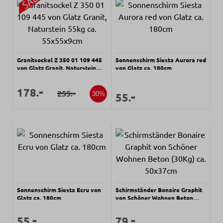
Granitsockel Z 350 01 109 445
Sonnenschirm Siesta Aurora red
von Glatz Granit, Naturstein
von Glatz ca. 180cm
55kg ca. 55x55x9cm
Verkaufspreis:
Verkaufspreis:
-
178.
-
Regulärer Preis:
-
255.
Regulärer Preis:
Verkaufspreis:
30%
55.
Sonnenschirm Siesta Ecru von
Schirmständer Bonaire Graphit
Glatz ca. 180cm
von Schöner Wohnen Beton
(30Kg) ca. 50x37cm
Regulärer Preis:
Regulärer Preis:
-
-
Verkaufspreis:
Verkaufspreis:
55.
79.