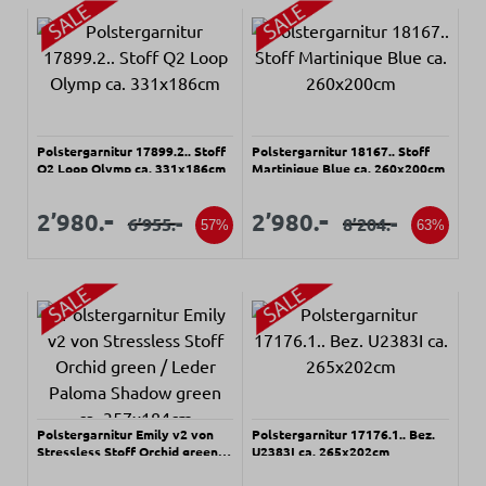
Polstergarnitur 17899.2.. Stoff
Polstergarnitur 18167.. Stoff
Q2 Loop Olymp ca. 331x186cm
Martinique Blue ca. 260x200cm
Verkaufspreis:
Verkaufspreis:
Verkaufspreis:
Verkaufspreis:
-
-
2’980.
2’980.
-
-
6’955.
8’204.
Regulärer Preis:
Regulärer Preis:
57%
63%
Polstergarnitur Emily v2 von
Polstergarnitur 17176.1.. Bez.
Stressless Stoff Orchid green /
U2383I ca. 265x202cm
Leder Paloma Shadow green ca.