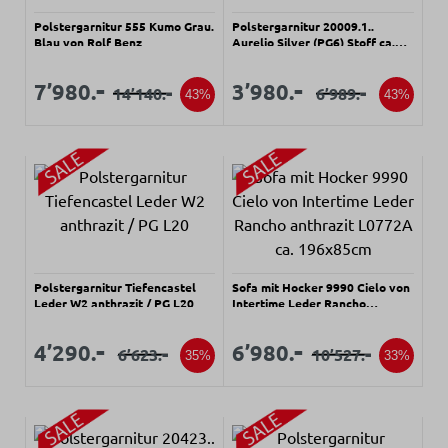
Polstergarnitur 555 Kumo Grau.
Polstergarnitur 20009.1..
Blau von Rolf Benz
Aurelio Silver (PG6) Stoff ca.
250x210cm
Verkaufspreis:
Verkaufspreis:
Verkaufspreis:
Verkaufspreis:
-
-
7’980.
3’980.
-
-
14’140.
6’989.
Regulärer Preis:
Regulärer Preis:
43%
43%
Polstergarnitur Tiefencastel
Sofa mit Hocker 9990 Cielo von
Leder W2 anthrazit / PG L20
Intertime Leder Rancho
anthrazit L0772A ca. 196x85cm
Verkaufspreis:
Verkaufspreis:
Verkaufspreis:
Verkaufspreis:
-
-
4’290.
6’980.
-
-
6’623.
10’527.
Regulärer Preis:
Regulärer Preis:
35%
33%