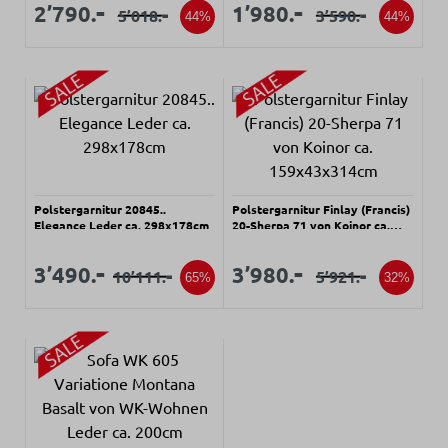
Verkaufspreis:
Verkaufspreis:
Verkaufspreis:
Verkaufspreis:
-
-
2’790.
1’980.
-
-
5’018.
3’590.
Regulärer Preis:
Regulärer Preis:
44%
44%
Polstergarnitur 20845..
Polstergarnitur Finlay (Francis)
Elegance Leder ca. 298x178cm
20-Sherpa 71 von Koinor ca.
159x43x314cm
Verkaufspreis:
Verkaufspreis:
Verkaufspreis:
Verkaufspreis:
-
-
3’490.
3’980.
-
-
10’111.
5’921.
Regulärer Preis:
Regulärer Preis:
65%
32%