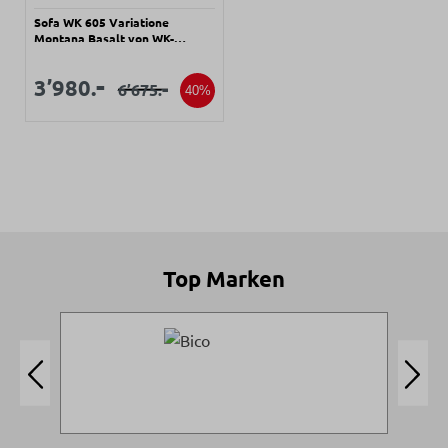
Sofa WK 605 Variatione
Montana Basalt von WK-
Wohnen Leder ca. 200cm
Verkaufspreis:
Verkaufspreis:
-
3’980.
-
6’675.
Regulärer Preis:
40%
Top Marken