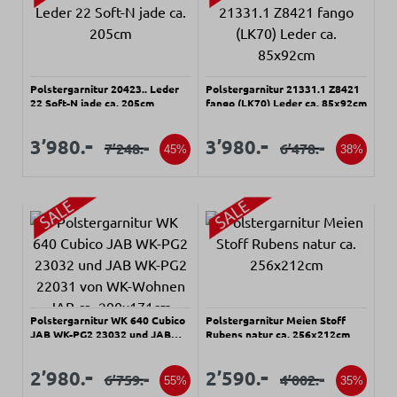
Polstergarnitur 20423.. Leder
Polstergarnitur 21331.1 Z8421
22 Soft-N jade ca. 205cm
fango (LK70) Leder ca. 85x92cm
Verkaufspreis:
Verkaufspreis:
Verkaufspreis:
Verkaufspreis:
-
-
3’980.
3’980.
-
-
7’248.
6’478.
Regulärer Preis:
Regulärer Preis:
45%
38%
Polstergarnitur WK 640 Cubico
Polstergarnitur Meien Stoff
JAB WK-PG2 23032 und JAB
Rubens natur ca. 256x212cm
WK-PG2 22031 von WK-Wohnen
JAB ca. 290x171cm
Verkaufspreis:
Verkaufspreis:
Verkaufspreis:
Verkaufspreis:
-
-
2’980.
2’590.
-
-
6’759.
4’002.
Regulärer Preis:
Regulärer Preis:
55%
35%