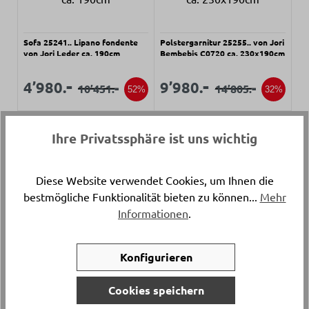
Sofa 25241.. Lipano fondente
Polstergarnitur 25255.. von Jori
von Jori Leder ca. 190cm
Bembebis C0720 ca. 230x190cm
Verkaufspreis:
Verkaufspreis:
Verkaufspreis:
Verkaufspreis:
-
-
4’980.
9’980.
-
-
10’451.
14’805.
Regulärer Preis:
Regulärer Preis:
52%
32%
Ihre Privatssphäre ist uns wichtig
Diese Website verwendet Cookies, um Ihnen die
bestmögliche Funktionalität bieten zu können...
Mehr
Informationen
.
Sofa Lucens Deluxe Taupe
Polstergarnitur 50 graublau
Stoff ca. 242cm
von Rolf Benz Leder
Konfigurieren
Verkaufspreis:
Verkaufspreis:
Verkaufspreis:
Verkaufspreis:
-
-
798.
6’980.
-
-
1’380.
12’814.
Regulärer Preis:
Regulärer Preis:
42%
45%
Cookies speichern