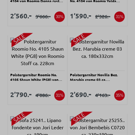
4104 von Roomio Donna rusty
No. 4104 von Roomio Yelda
melange ca. 279x154cm
natur ca. 194cm
Verkaufspreis:
Verkaufspreis:
Verkaufspreis:
Verkaufspreis:
-
-
2’560.
1’590.
-
-
3’666.
2’326.
Regulärer Preis:
Regulärer Preis:
30%
31%
Polstergarnitur Roomio No.
Polstergarnitur Novilla Bez.
4105 Shaun White (PG8) von
Marubia creme 03 ca.
Roomio Stoff ca. 228cm
180x332cm
Verkaufspreis:
Verkaufspreis:
Verkaufspreis:
Verkaufspreis:
-
-
2’790.
2’690.
-
-
4’086.
4’163.
Regulärer Preis:
Regulärer Preis:
31%
35%