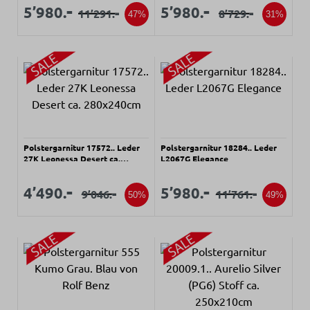
357x184cm
Verkaufspreis:
Verkaufspreis:
Verkaufspreis:
Verkaufspreis:
-
-
5’980.
5’980.
-
-
11’291.
8’729.
Regulärer Preis:
Regulärer Preis:
47%
31%
Polstergarnitur 17572.. Leder
Polstergarnitur 18284.. Leder
27K Leonessa Desert ca.
L2067G Elegance
280x240cm
Verkaufspreis:
Verkaufspreis:
Verkaufspreis:
Verkaufspreis:
-
-
4’490.
5’980.
-
-
9’046.
11’761.
Regulärer Preis:
Regulärer Preis:
50%
49%