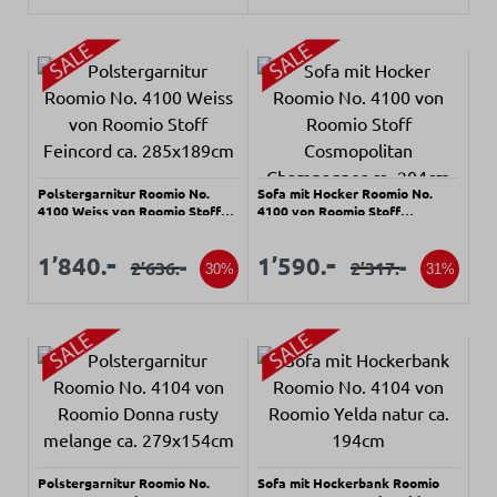
Polstergarnitur Roomio No.
Sofa mit Hocker Roomio No.
4100 Weiss von Roomio Stoff
4100 von Roomio Stoff
Feincord ca. 285x189cm
Cosmopolitan Champagner ca.
204cm
Verkaufspreis:
Verkaufspreis:
Verkaufspreis:
Verkaufspreis:
-
-
1’840.
1’590.
-
-
2’636.
2’317.
Regulärer Preis:
Regulärer Preis:
30%
31%
Polstergarnitur Roomio No.
Sofa mit Hockerbank Roomio