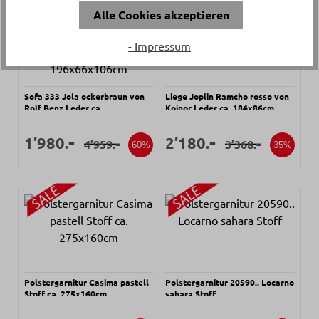
Alle Cookies akzeptieren
- Impressum
Sofa 333 Jola ockerbraun von
Liege Joplin Ramcho rosso von
Rolf Benz Leder ca.
Koinor Leder ca. 184x86cm
196x66x106cm
Verkaufspreis:
Verkaufspreis:
Verkaufspreis:
Verkaufspreis:
-
-
1’980.
2’180.
-
-
4’959.
3’368.
Regulärer Preis:
Regulärer Preis:
60%
35%
Polstergarnitur Casima pastell
Polstergarnitur 20590.. Locarno
Stoff ca. 275x160cm
sahara Stoff