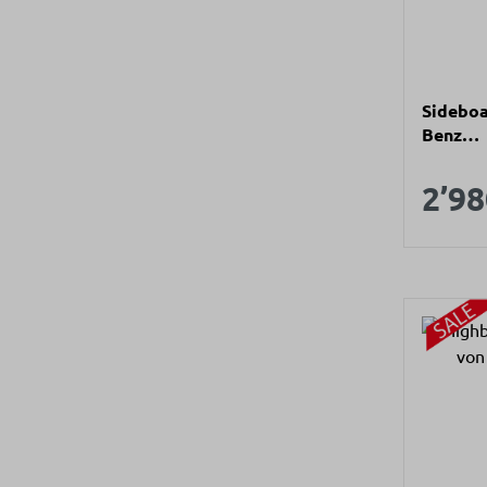
Sideboa
Benz
Abdeckp
Verk
Keramik
2’98
Nussbau
"graphi