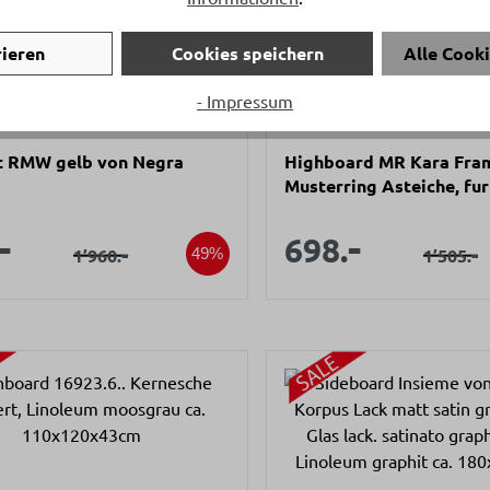
rieren
Cookies speichern
Alle Cook
- Impressum
t RMW gelb von Negra
Highboard MR Kara Fra
Musterring Asteiche, fur
62,2x120,5x49,5cm
aufspreis:
Verkaufsprei
-
-
Verkaufspreis:
Verkauf
698.
Regulärer Preis:
-
Regulär
-
1’960.
1’505.
49%