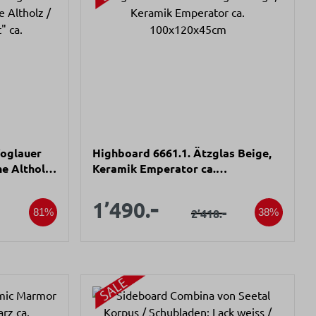
Voglauer
Highboard 6661.1. Ätzglas Beige,
he Altholz
Keramik Emperator ca.
a.
100x120x45cm
s:
Verkaufspreis:
-
spreis:
Verkaufspreis:
1’490.
er Preis:
Regulärer Preis:
-
2’418.
81%
38%