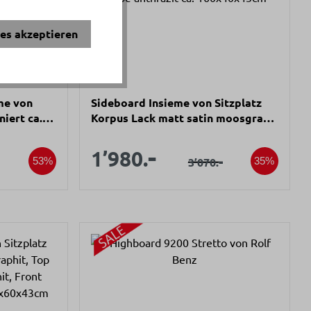
ies akzeptieren
me von
Sideboard Insieme von Sitzplatz
niert ca.
Korpus Lack matt satin moosgrau
S 7005-B20G Innen Swiss CDF
s:
Verkaufspreis:
Dekor Farbe anthrazit ca.
-
spreis:
Verkaufspreis:
1’980.
er Preis:
Regulärer Preis:
-
3’070.
53%
35%
160x40x43cm