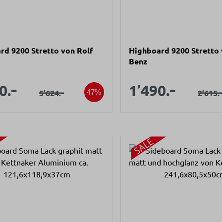
rd 9200 Stretto von Rolf
Highboard 9200 Stretto 
Benz
latte/Schubladen/Tür:
aufspreis:
Verkaufsprei
 "Emperador extra" /
-
-
Verkaufspreis:
Verkauf
0.
1’490.
Regulärer Preis:
-
Regul
5’624.
2’615.
47%
m furniert / Lack matt
t" ca. 150x75cm