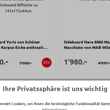
rd Yoris von Schöner
Sideboard Nara 6060 Ma
Korpus Eiche anthrazit
Macchiato von MAB Wil
he Umato gebürstet
Nussbaum Furnier ca. 1
aufspreis:
Verkaufsprei
d Riffeiche ca.
-
-
Verkaufspreis:
Verkauf
0.
1’980.
Regulärer Preis:
-
Regul
3’080.
4’997.
35%
5x44cm
Ihre Privatssphäre ist uns wichtig
endet Cookies, um Ihnen die bestmögliche Funktionalität biete
Informationen
.