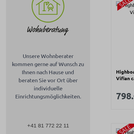
Unsere Wohnberater
kommen gerne auf Wunsch zu
Highboa
Ihnen nach Hause und
Vifian 
beraten Sie vor Ort über
individuelle
Verk
798.
Einrichtungsmöglichkeiten.
+41 81 772 22 11