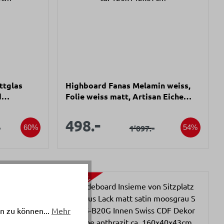
ttglas
Highboard Fanas Melamin weiss,
d
Folie weiss matt, Artisan Eiche
92x43cm
Folie ca. 120x142x37cm
s:
Verkaufspreis:
-
spreis:
Verkaufspreis:
498.
ärer Preis:
-
Regulärer Preis:
-
1’097.
60%
54%
n zu können...
Mehr