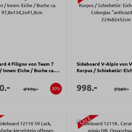
rd 4 Filigno von Team 7
Sideboard V-Alpin von 
 Innen: Eiche / Buche ca.
Korpus / Schiebetür: Eic
4,2x41,8cm
/ Colorglas "anthrazit" c
aufspreis:
Verkaufsprei
224x82x52cm
-
-
Verkaufspreis:
Verkauf
0.
998.
Regulärer Preis:
-
Regulär
-
4’176.
5’387.
30%