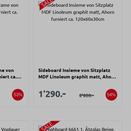
me von
Sideboard Insieme von Sitzplatz
iert ca.
MDF Linoleum graphit matt, Ahorn
furniert ca. 120x60x30cm
s:
Verkaufspreis:
-
spreis:
Verkaufspreis:
1’290.
er Preis:
Regulärer Preis:
-
2’820.
53%
54%