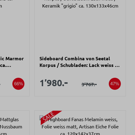
mic Marmor
Sideboard Combina von Seetal
ca.
Korpus / Schubladen: Lack weiss /
Keramik "grigio" ca. 130x133x46cm
s:
Verkaufspreis:
-
spreis:
Verkaufspreis:
1’980.
ärer Preis:
-
Regulärer Preis:
-
3’767.
66%
47%