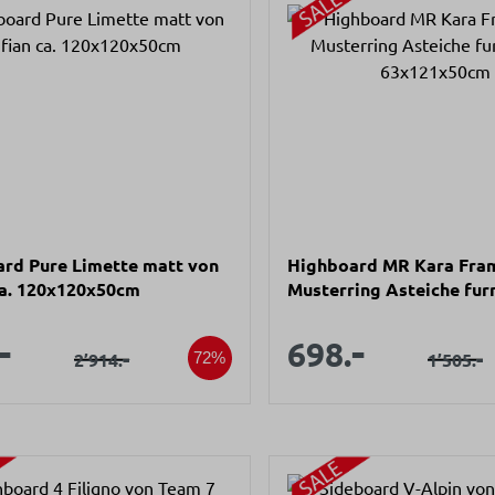
rd Pure Limette matt von
Highboard MR Kara Fra
ca. 120x120x50cm
Musterring Asteiche furn
63x121x50cm
aufspreis:
Verkaufsprei
-
-
Verkaufspreis:
Verkauf
698.
Regulärer Preis:
-
Regulär
-
2’914.
1’505.
72%