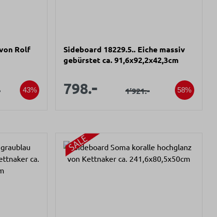
von Rolf
Sideboard 18229.5.. Eiche massiv
gebürstet ca. 91,6x92,2x42,3cm
s:
Verkaufspreis:
-
spreis:
Verkaufspreis:
798.
ärer Preis:
-
Regulärer Preis:
-
1’921.
43%
58%