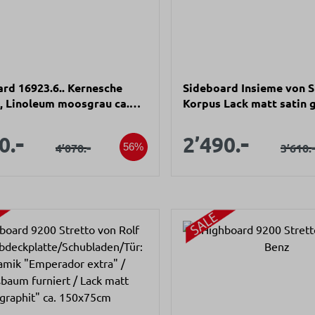
rd 16923.6.. Kernesche
Sideboard Insieme von S
t, Linoleum moosgrau ca.
Korpus Lack matt satin g
0x43cm
Top Glas lack. satinato g
aufspreis:
Verkaufsprei
Front Linoleum graphit c
-
-
Verkaufspreis:
Verkauf
0.
2’490.
Regulärer Preis:
-
Regul
4’070.
3’610.
56%
180x60x43cm