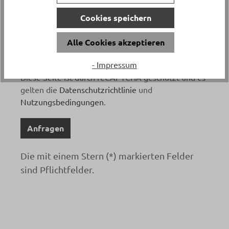
Cookies speichern
Ich habe die
Datenschutzbestimmungen
zur
Alle Cookies akzeptieren
Kenntnis genommen und die
AGB
gelesen und
bin mit ihnen einverstanden. *
- Impressum
Diese Seite ist durch reCAPTCHA geschützt und es
gelten die
Datenschutzrichtlinie
und
Nutzungsbedingungen
.
Anfragen
Die mit einem Stern (*) markierten Felder
sind Pflichtfelder.