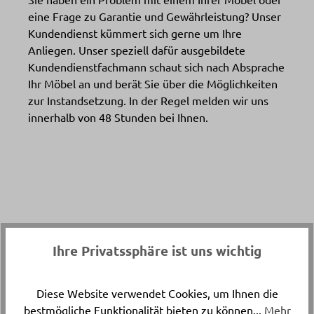
eine Frage zu Garantie und Gewährleistung? Unser
Kundendienst kümmert sich gerne um Ihre
Anliegen. Unser speziell dafür ausgebildete
Kundendienstfachmann schaut sich nach Absprache
Ihr Möbel an und berät Sie über die Möglichkeiten
zur Instandsetzung. In der Regel melden wir uns
innerhalb von 48 Stunden bei Ihnen.
Kundendienst-Anfrage
E-Mail
*
Ihre Privatssphäre ist uns wichtig
Vorname
*
Nachname
*
Anrede
Diese Website verwendet Cookies, um Ihnen die
bestmögliche Funktionalität bieten zu können...
Mehr
Ihre Mitteilung
*