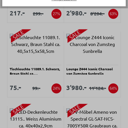
Verkaufspreis:
Verkaufspreis:
Verkaufspreis:
Verkaufspreis:
-
-
217.
2’980.
-
-
299.
8’204.
Regulärer Preis:
Regulärer Preis:
27%
63%
Tischleuchte 11089.1. Schwarz,
Lounge Z444 Iconic Charcoal
Braun Stahl ca.
von Zumsteg Sunbrella
40,5x15,5x58,5cm
Verkaufspreis:
Verkaufspreis:
Verkaufspreis:
Verkaufspreis:
-
-
75.
3’980.
-
-
99.
11’124.
Regulärer Preis:
Regulärer Preis:
24%
64%