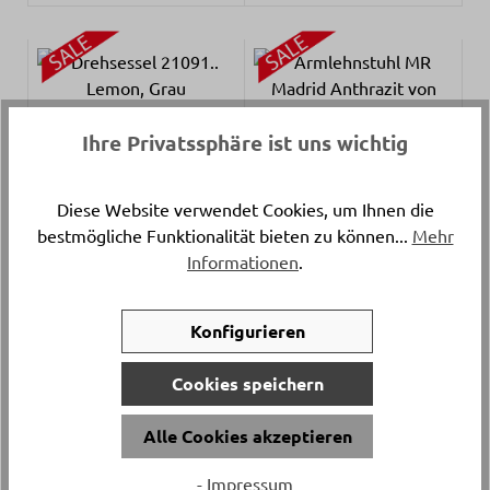
Ihre Privatssphäre ist uns wichtig
Drehsessel 21091.. Lemon,
Armlehnstuhl MR Madrid
Grau Qutdoorstoff ca.
Anthrazit von Musterring
Diese Website verwendet Cookies, um Ihnen die
80x86x90cm
Canvas Heather Wetterfest ca.
bestmögliche Funktionalität bieten zu können...
Mehr
58x88x60cm
Verkaufspreis:
Verkaufspreis:
Verkaufspreis:
Verkaufspreis:
-
-
498.
198.
-
-
1’891.
355.
Regulärer Preis:
Regulärer Preis:
73%
44%
Informationen
.
Konfigurieren
Cookies speichern
Alle Cookies akzeptieren
Tischleuchte 17833.. Fumé
Polstergarnitur 18167.. Stoff
- Impressum
Kunststoff ca. 27x25cm
Martinique Blue ca. 260x200cm