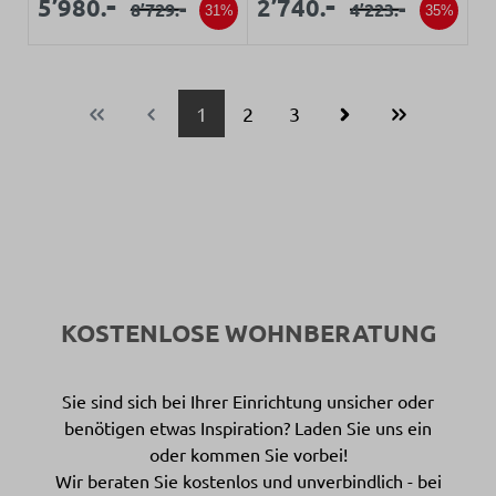
Verkaufspreis:
Verkaufspreis:
-
-
5’980.
2’740.
-
-
8’729.
4’223.
Regulärer Preis:
Regulärer Preis:
31%
35%
Seite
Seite
Seite
1
2
3
KOSTENLOSE WOHNBERATUNG
Sie sind sich bei Ihrer Einrichtung unsicher oder
benötigen etwas Inspiration? Laden Sie uns ein
oder kommen Sie vorbei!
Wir beraten Sie kostenlos und unverbindlich - bei