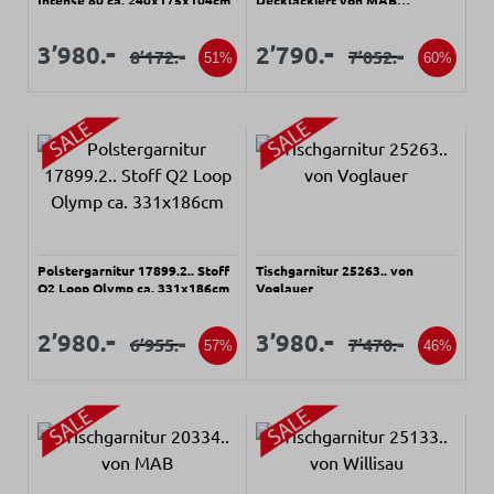
Intense 80 ca. 240x175x104cm
Decklackiert von MAB
Wildeiche Furnier natur lackiert
Verkaufspreis:
Verkaufspreis:
Verkaufspreis:
Verkaufspreis:
-
-
3’980.
2’790.
-
-
8’172.
7’052.
Regulärer Preis:
Regulärer Preis:
51%
60%
Polstergarnitur 17899.2.. Stoff
Tischgarnitur 25263.. von
Q2 Loop Olymp ca. 331x186cm
Voglauer
Verkaufspreis:
Verkaufspreis:
Verkaufspreis:
Verkaufspreis:
-
-
2’980.
3’980.
-
-
6’955.
7’470.
Regulärer Preis:
Regulärer Preis:
57%
46%