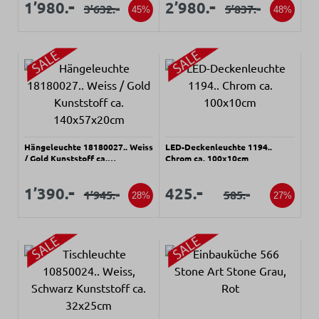
Verkaufspreis:
Verkaufspreis:
-
-
1’980.
2’980.
-
-
3’632.
5’837.
Regulärer Preis:
Regulärer Preis:
45%
48%
Hängeleuchte 18180027.. Weiss
LED-Deckenleuchte 1194..
/ Gold Kunststoff ca.
Chrom ca. 100x10cm
140x57x20cm
Verkaufspreis:
Verkaufspreis:
Verkaufspreis:
Verkaufspreis:
-
-
1’390.
425.
-
-
1’945.
585.
Regulärer Preis:
Regulärer Preis:
28%
27%