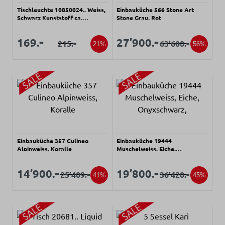
Tischleuchte 10850024.. Weiss,
Einbauküche 566 Stone Art
Schwarz Kunststoff ca.
Stone Grau, Rot
32x25cm
Verkaufspreis:
Verkaufspreis:
Verkaufspreis:
Verkaufspreis:
-
-
169.
27’900.
-
-
215.
63’600.
Regulärer Preis:
Regulärer Preis:
21%
56%
Einbauküche 357 Culineo
Einbauküche 19444
Alpinweiss, Koralle
Muschelweiss, Eiche,
Onyxschwarz,
Verkaufspreis:
Verkaufspreis:
Verkaufspreis:
Verkaufspreis:
-
-
14’900.
19’800.
-
-
25’409.
36’420.
Regulärer Preis:
Regulärer Preis:
41%
45%