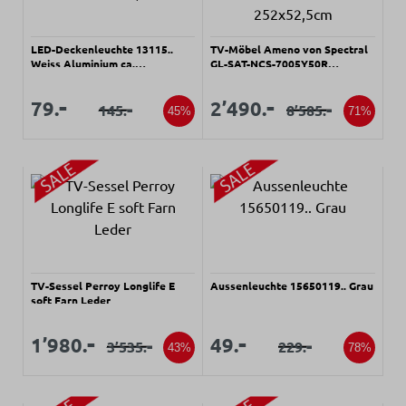
LED-Deckenleuchte 13115..
TV-Möbel Ameno von Spectral
Weiss Aluminium ca.
GL-SAT-NCS-7005Y50R
40x40x2,9cm
Graubraun ca. 252x52,5cm
Verkaufspreis:
Verkaufspreis:
Verkaufspreis:
Verkaufspreis:
-
-
79.
2’490.
-
-
145.
8’585.
Regulärer Preis:
Regulärer Preis:
45%
71%
TV-Sessel Perroy Longlife E
Aussenleuchte 15650119.. Grau
soft Farn Leder
Verkaufspreis:
Verkaufspreis:
Verkaufspreis:
Verkaufspreis:
-
-
1’980.
49.
-
-
3’535.
229.
Regulärer Preis:
Regulärer Preis:
43%
78%