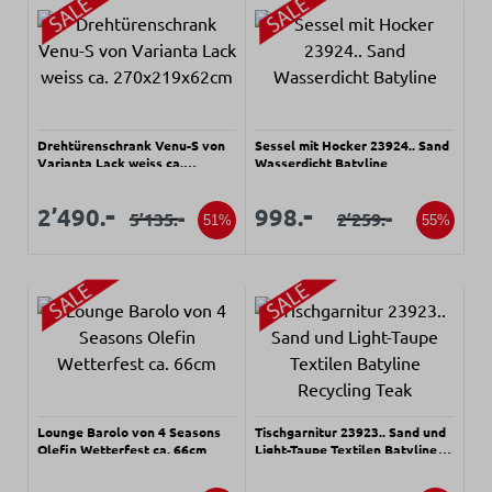
Drehtürenschrank Venu-S von
Sessel mit Hocker 23924.. Sand
Varianta Lack weiss ca.
Wasserdicht Batyline
270x219x62cm
Verkaufspreis:
Verkaufspreis:
Verkaufspreis:
Verkaufspreis:
-
-
2’490.
998.
-
-
5’135.
2’259.
Regulärer Preis:
Regulärer Preis:
51%
55%
Lounge Barolo von 4 Seasons
Tischgarnitur 23923.. Sand und
Olefin Wetterfest ca. 66cm
Light-Taupe Textilen Batyline
Recycling Teak
Verkaufspreis:
Verkaufspreis: