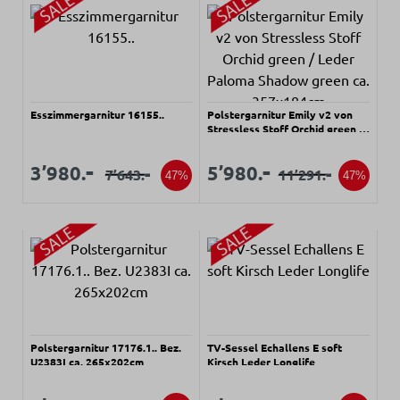
Esszimmergarnitur 16155..
Polstergarnitur Emily v2 von
Stressless Stoff Orchid green /
Leder Paloma Shadow green ca.
357x184cm
Verkaufspreis:
Verkaufspreis:
Verkaufspreis:
Verkaufspreis:
-
-
3’980.
5’980.
-
-
7’643.
11’291.
Regulärer Preis:
Regulärer Preis:
47%
47%
Polstergarnitur 17176.1.. Bez.
TV-Sessel Echallens E soft
U2383I ca. 265x202cm
Kirsch Leder Longlife
Verkaufspreis:
Verkaufspreis: