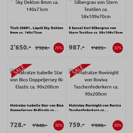
Tisch 20681.. Liquid Sky Dekton
5 Sessel Kari Silbergrau von
8mm ca. 140x73cm
Stern Textilen ca. 58x109x70cm
Verkaufspreis:
Verkaufspreis:
Verkaufspreis:
Verkaufspreis:
-
-
2’650.
987.
-
-
3’324.
1’455.
Regulärer Preis:
Regulärer Preis:
20%
32%
Matratze Isabelle Star von Bico
Matratze Rovinight von Roviva
Doppeljersey Bi-Elastic ca.
Taschenfederkern ca.
90x200cm
90x200cm
Verkaufspreis:
Verkaufspreis:
Verkaufspreis:
Verkaufspreis:
-
-
728.
759.
-
-
1’040.
1’090.
Regulärer Preis:
Regulärer Preis:
30%
30%