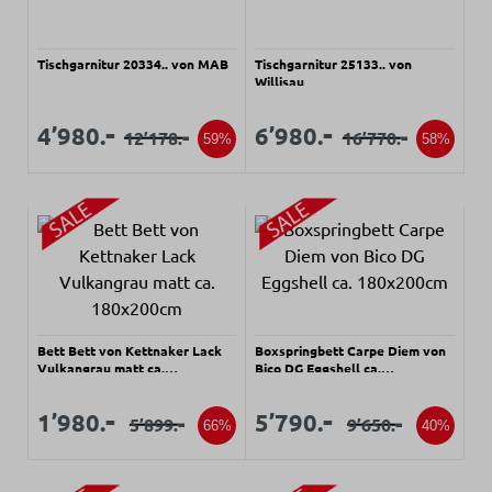
Tischgarnitur 20334.. von MAB
Tischgarnitur 25133.. von
Willisau
Verkaufspreis:
Verkaufspreis:
Verkaufspreis:
Verkaufspreis:
-
-
4’980.
6’980.
-
-
12’178.
16’770.
Regulärer Preis:
Regulärer Preis:
59%
58%
Bett Bett von Kettnaker Lack
Boxspringbett Carpe Diem von
Vulkangrau matt ca.
Bico DG Eggshell ca.
180x200cm
180x200cm
Verkaufspreis:
Verkaufspreis:
Verkaufspreis:
Verkaufspreis:
-
-
1’980.
5’790.
-
-
5’899.
9’650.
Regulärer Preis:
Regulärer Preis:
66%
40%