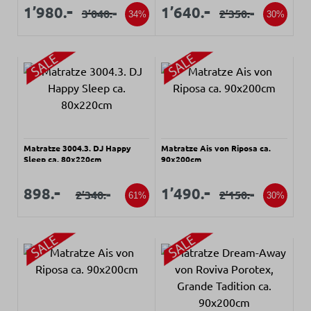
Verkaufspreis:
Verkaufspreis:
Verkaufspreis:
Verkaufspreis:
-
-
1’980.
1’640.
-
-
3’040.
2’350.
Regulärer Preis:
Regulärer Preis:
34%
30%
Matratze 3004.3. DJ Happy
Matratze Ais von Riposa ca.
Sleep ca. 80x220cm
90x200cm
Verkaufspreis:
Verkaufspreis:
Verkaufspreis:
Verkaufspreis:
-
-
898.
1’490.
-
-
2’340.
2’150.
Regulärer Preis:
Regulärer Preis:
61%
30%