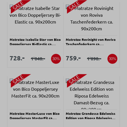
Matratze Isabelle Star von Bico
Matratze Rovinight von Roviva
Doppeljersey Bi-Elastic ca.
Taschenfederkern ca.
90x200cm
90x200cm
Verkaufspreis:
Verkaufspreis:
Verkaufspreis:
Verkaufspreis:
-
-
728.
759.
-
-
1’040.
1’090.
Regulärer Preis:
Regulärer Preis:
30%
30%
Matratze MasterLuxe von Bico
Matratze Grandessa Edelweiss
Doppeljersey MasterFit ca.
Edition von Riposa Edelweiss
90x200cm
Damast-Bezug ca. 90x200cm