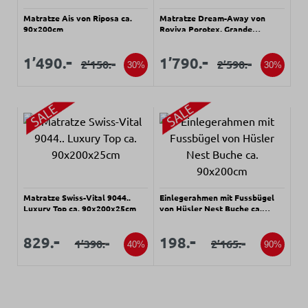
Matratze Ais von Riposa ca.
Matratze Dream-Away von
90x200cm
Roviva Porotex, Grande
Tadition ca. 90x200cm
Verkaufspreis:
Verkaufspreis:
Verkaufspreis:
Verkaufspreis:
-
-
1’490.
1’790.
-
-
2’150.
2’590.
Regulärer Preis:
Regulärer Preis:
30%
30%
Matratze Swiss-Vital 9044..
Einlegerahmen mit Fussbügel
Luxury Top ca. 90x200x25cm
von Hüsler Nest Buche ca.
90x200cm
Verkaufspreis:
Verkaufspreis:
Verkaufspreis:
Verkaufspreis:
-
-
829.
198.
-
-
1’390.
2’165.
Regulärer Preis:
Regulärer Preis:
40%
90%