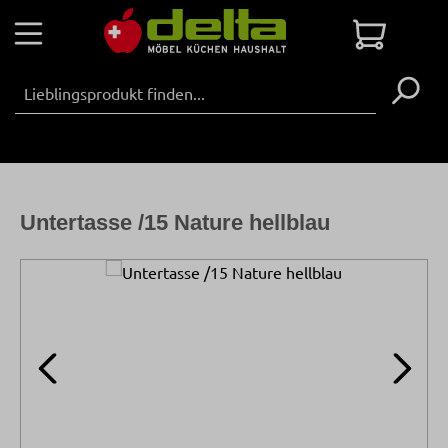
Zum Hauptinhalt springen
Warenko
Untertasse /15 Nature hellblau
Bildergalerie überspringen