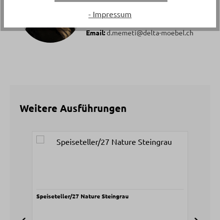
Diellza Memeti
- Impressum
Telefon:
+41 81 772 22 25
Email:
d.memeti@delta-moebel.ch
Weitere Ausführungen
Produktgalerie überspringen
Speiseteller/27 Nature Steingrau
Spei
Stei