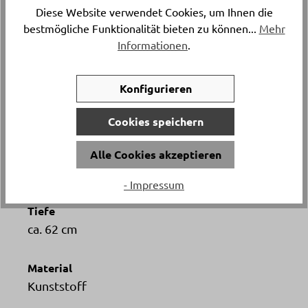
23277..
Diese Website verwendet Cookies, um Ihnen die
bestmögliche Funktionalität bieten zu können...
Mehr
Versand & Lieferung
Informationen
.
Lieferung und Montage
Konfigurieren
Breite
ca. 62 cm
Cookies speichern
Höhe
Alle Cookies akzeptieren
ca. 84 cm
- Impressum
Tiefe
ca. 62 cm
Material
Kunststoff