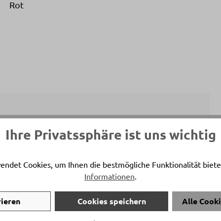
Rot
Ihre Privatssphäre ist uns wichtig
ersönlicher Ansprechpartner
ia Teczar
endet Cookies, um Ihnen die bestmögliche Funktionalität biete
Informationen
.
on:
0041 81 772 22 89
:
n.teczar@delta-moebel.ch
rieren
Cookies speichern
Alle Cook