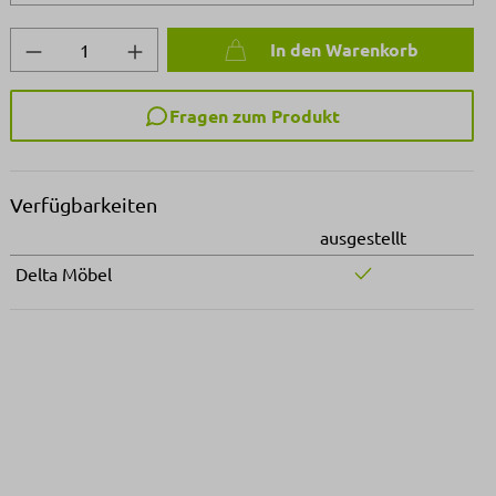
Produkt Anzahl: Gib den gewünschten We
In den Warenkorb
Fragen zum Produkt
Verfügbarkeiten
ausgestellt
Delta Möbel