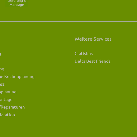
Weitere Services
g
Gratisbus
Delta Best Friends
ng
che Küchenplanung
ass
mplanung
ontage
/Reparaturen
laration