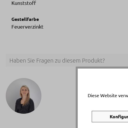
Kunststoff
Gestellfarbe
Feuerverzinkt
Haben Sie Fragen zu diesem Produkt?
Ihr p
Natal
Diese Website verw
Telef
Email
Konfigu