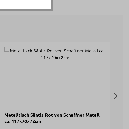
Metalltisch Säntis Rot von Schaffner Metall
Me
ca. 117x70x72cm
Sc