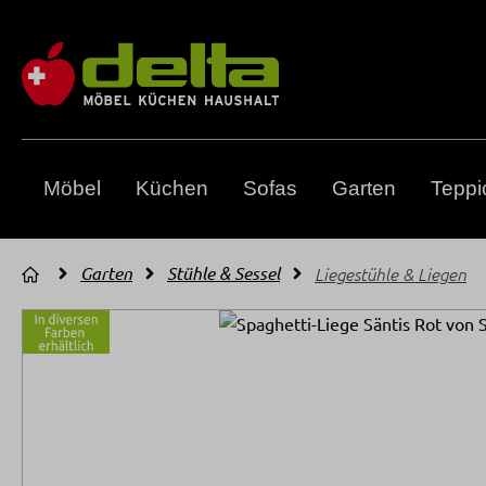
m Hauptinhalt springen
Zur Suche springen
Zur Hauptnavigation springen
Möbel
Küchen
Sofas
Garten
Teppi
Garten
Stühle & Sessel
Liegestühle & Liegen
Bildergalerie überspringen