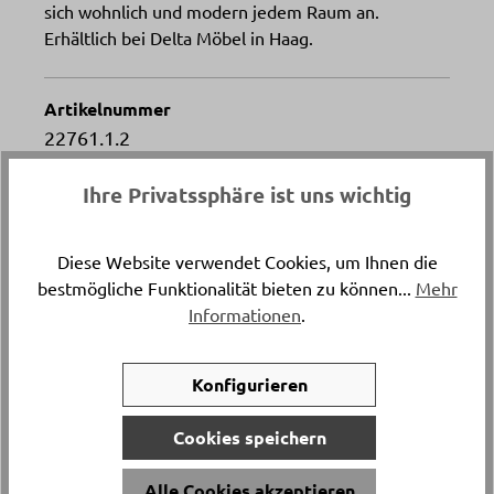
sich wohnlich und modern jedem Raum an.
Erhältlich bei Delta Möbel in Haag.
Artikelnummer
22761.1.2
Ihre Privatssphäre ist uns wichtig
Versand & Lieferung
Lieferung und Montage
Diese Website verwendet Cookies, um Ihnen die
bestmögliche Funktionalität bieten zu können...
Mehr
Breite
Informationen
.
ca. 210 cm
Sitzhöhe
Konfigurieren
ca. 46 cm
Cookies speichern
Bezugsmaterial
Alle Cookies akzeptieren