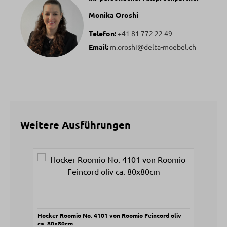
Monika Oroshi
Telefon:
+41 81 772 22 49
Email:
m.oroshi@delta-moebel.ch
Weitere Ausführungen
Produktgalerie überspringen
Hocker Roomio No. 4101 von Roomio Feincord oliv
Pols
ca. 80x80cm
Fein