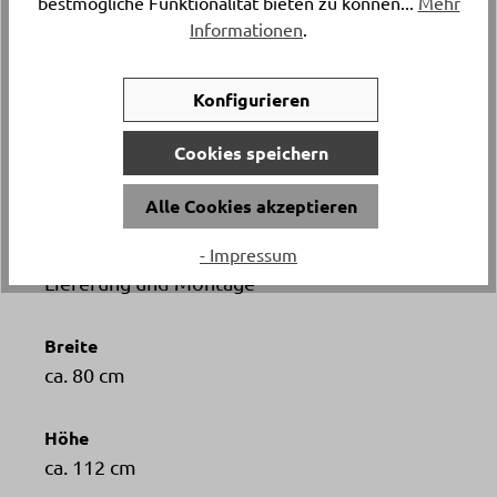
bestmögliche Funktionalität bieten zu können...
Mehr
Informationen
.
Katalogpreis
-
1’761.
Konfigurieren
Cookies speichern
Artikelnummer
4401..21
Alle Cookies akzeptieren
Versand & Lieferung
- Impressum
Lieferung und Montage
Breite
ca. 80 cm
Höhe
ca. 112 cm