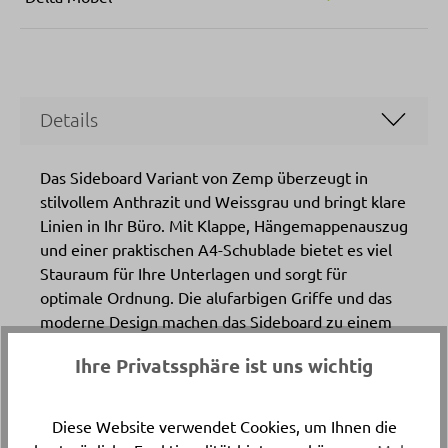
Details
Das Sideboard Variant von Zemp überzeugt in
stilvollem Anthrazit und Weissgrau und bringt klare
Linien in Ihr Büro. Mit Klappe, Hängemappenauszug
und einer praktischen A4-Schublade bietet es viel
Stauraum für Ihre Unterlagen und sorgt für
optimale Ordnung. Die alufarbigen Griffe und das
moderne Design machen das Sideboard zu einem
echten Highlight in jeder Büroumgebung.
Ihre Privatssphäre ist uns wichtig
Entdecken Sie dieses funktionale Büromöbel
exklusiv bei Delta Möbel in Haag – Ihrem
Spezialisten für hochwertige Büromöbel und
Diese Website verwendet Cookies, um Ihnen die
Büroorganisation.