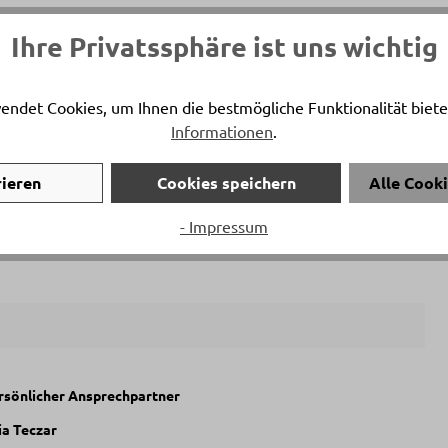
Ihre Privatssphäre ist uns wichtig
Artikelfarbe
endet Cookies, um Ihnen die bestmögliche Funktionalität biete
Charcoal grau
Informationen
.
Artikelfunktionen
rieren
Cookies speichern
Alle Cook
Stapelbar
- Impressum
ersönlicher Ansprechpartner
ia Teczar