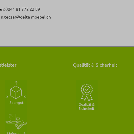
on:
0041 81 772 22 89
:
n.teczar@delta-moebel.ch
tleister
Qualität & Sicherheit