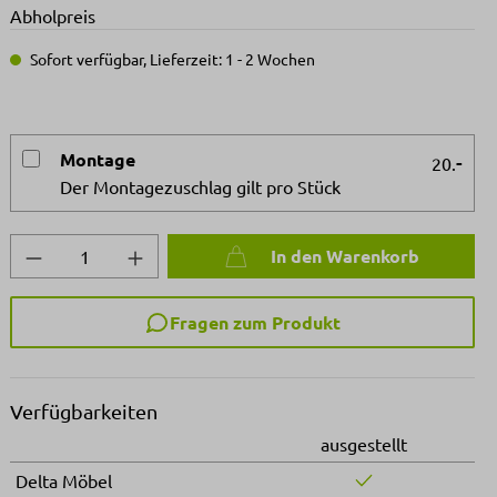
Abholpreis
Sofort verfügbar, Lieferzeit: 1 - 2 Wochen
Montage
-
20.
Der Montagezuschlag gilt pro Stück
Produkt Anzahl: Gib den gewünschten We
In den Warenkorb
Fragen zum Produkt
Verfügbarkeiten
ausgestellt
Delta Möbel