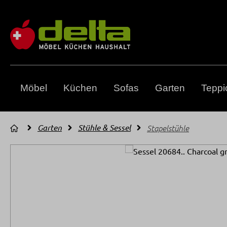
m Hauptinhalt springen
Zur Suche springen
Zur Hauptnavigation springen
Möbel
Küchen
Sofas
Garten
Teppi
Garten
Stühle & Sessel
Stapelstühle
Bildergalerie überspringen