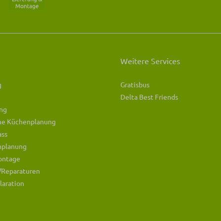
Weitere Services
g
Gratisbus
Delta Best Friends
ng
che Küchenplanung
ass
mplanung
ontage
/Reparaturen
laration