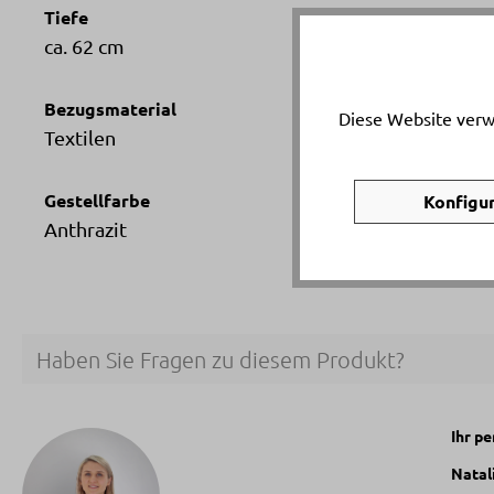
Tiefe
ca. 62 cm
Bezugsmaterial
Diese Website verw
Textilen
Gestellfarbe
Konfigu
Anthrazit
Haben Sie Fragen zu diesem Produkt?
Ihr p
Natal