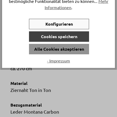
bestmögliche Funktionalität bieten zu können...
Mehr
-
7’496.
Informationen
.
Artikelnummer
Konfigurieren
15594..5
Cookies speichern
Versand & Lieferung
Lieferung und Montage
Alle Cookies akzeptieren
- Impressum
Breite
ca. 270 cm
Material
Ziernaht Ton in Ton
Bezugsmaterial
Leder Montana Carbon