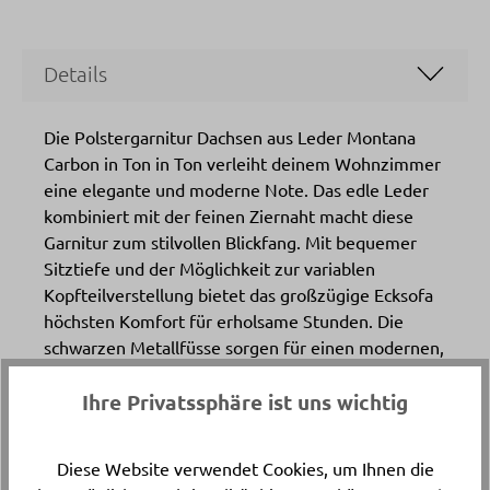
Details
Die Polstergarnitur Dachsen aus Leder Montana
Carbon in Ton in Ton verleiht deinem Wohnzimmer
eine elegante und moderne Note. Das edle Leder
kombiniert mit der feinen Ziernaht macht diese
Garnitur zum stilvollen Blickfang. Mit bequemer
Sitztiefe und der Möglichkeit zur variablen
Kopfteilverstellung bietet das großzügige Ecksofa
höchsten Komfort für erholsame Stunden. Die
schwarzen Metallfüsse sorgen für einen modernen,
leichten Abschluss. Entdecke diese Leder-
Polstergarnitur bei Delta Möbel in Haag.
Ihre Privatssphäre ist uns wichtig
Diese Website verwendet Cookies, um Ihnen die
Katalogpreis