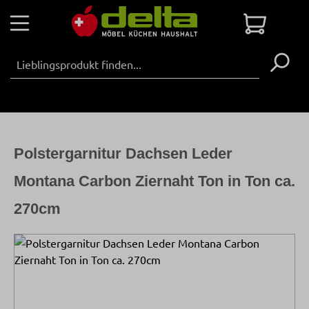
Zum Hauptinhalt springen
Warenko
Polstergarnitur Dachsen Leder
Montana Carbon Ziernaht Ton in Ton ca.
270cm
Bildergalerie überspringen