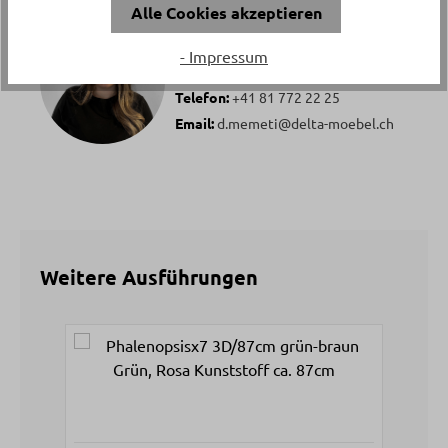
Alle Cookies akzeptieren
Ihr persönlicher Ansprechpartner
- Impressum
Diellza Memeti
Telefon:
+41 81 772 22 25
Email:
d.memeti@delta-moebel.ch
Weitere Ausführungen
Produktgalerie überspringen