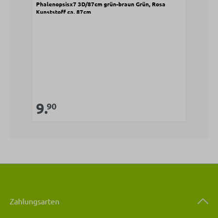
Phalenopsisx7 3D/87cm grün-braun Grün, Rosa
Kunststoff ca. 87cm
Verkaufspreis:
9.
Regulärer Preis:
90
Zahlungsarten