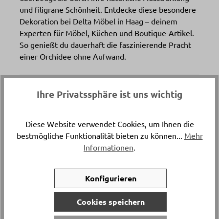
und filigrane Schönheit. Entdecke diese besondere
Dekoration bei Delta Möbel in Haag – deinem
Experten für Möbel, Küchen und Boutique-Artikel.
So genießt du dauerhaft die faszinierende Pracht
einer Orchidee ohne Aufwand.
Artikelnummer
Ihre Privatssphäre ist uns wichtig
7943..
Diese Website verwendet Cookies, um Ihnen die
Versand & Lieferung
bestmögliche Funktionalität bieten zu können...
Mehr
Postversand
Informationen
.
Konfigurieren
Haben Sie Fragen zu diesem Produkt?
Cookies speichern