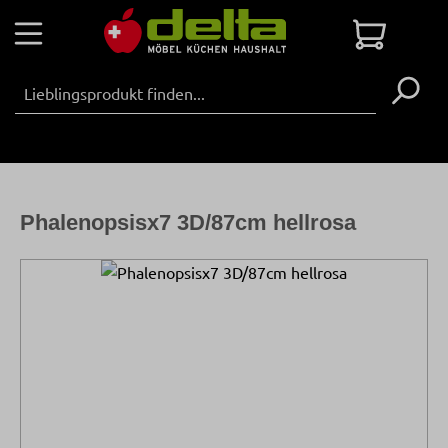
Zum Hauptinhalt springen
Warenko
Phalenopsisx7 3D/87cm hellrosa
Bildergalerie überspringen