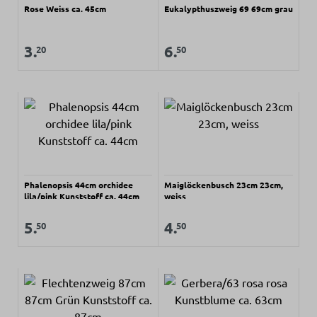
Rose Weiss ca. 45cm
Eukalypthuszweig 69 69cm grau
Regulärer Preis:
Regulärer Preis:
Verkaufspreis:
Verkaufspreis:
3.
6.
20
50
Phalenopsis 44cm orchidee
Maiglöckenbusch 23cm 23cm,
lila/pink Kunststoff ca. 44cm
weiss
Regulärer Preis:
Regulärer Preis:
Verkaufspreis:
Verkaufspreis:
5.
4.
50
50