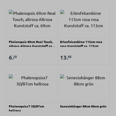
Phalenopsis 69cm Real Touch,
Erlenfelsenbirne 113cm rosa
altrosa Altrosa Kunststoff ca.
rosa Kunststoff ca. 113cm
69cm
Regulärer Preis:
Regulärer Preis:
Verkaufspreis:
Verkaufspreis:
6.
13.
25
95
Phalenopsisx7 3D/87cm
Seneciohänger 88cm 88cm grün
hellrosa