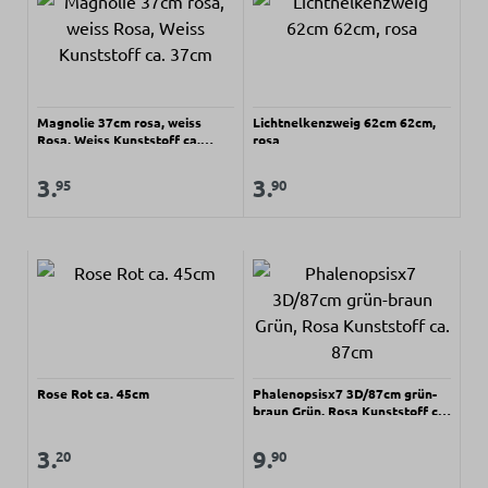
Magnolie 37cm rosa, weiss
Lichtnelkenzweig 62cm 62cm,
Rosa, Weiss Kunststoff ca.
rosa
37cm
Regulärer Preis:
Regulärer Preis:
Verkaufspreis:
Verkaufspreis:
3.
3.
95
90
Rose Rot ca. 45cm
Phalenopsisx7 3D/87cm grün-
braun Grün, Rosa Kunststoff ca.
87cm
Regulärer Preis:
Regulärer Preis:
Verkaufspreis:
Verkaufspreis:
3.
9.
20
90