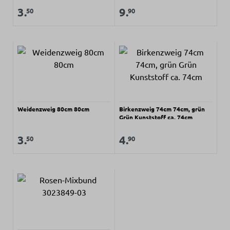
Regulärer Preis:
Regulärer Preis:
Verkaufspreis:
Verkaufspreis:
3.
9.
50
90
Weidenzweig 80cm 80cm
Birkenzweig 74cm 74cm, grün
Grün Kunststoff ca. 74cm
Regulärer Preis:
Regulärer Preis:
Verkaufspreis:
Verkaufspreis:
3.
4.
50
90