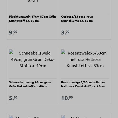
Flechtenzweig 87cm 87cm Grün
Gerbera/63 rosa rosa
Kunststoff ca. 87cm
Kunstblume ca. 63cm
Regulärer Preis:
Regulärer Preis:
Verkaufspreis:
Verkaufspreis:
9.
3.
90
90
Schneeballzweig 49cm, grün
Rosenzweigx5/63cm hellrosa
Grün Deko-Stoff ca. 49cm
Hellrosa Kunststoff ca. 63cm
Regulärer Preis:
Regulärer Preis:
Verkaufspreis:
Verkaufspreis:
5.
10.
50
90