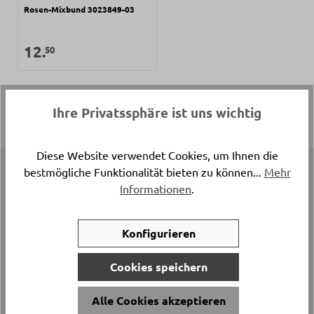
Rosen-Mixbund 3023849-03
Regulärer Preis:
Verkaufspreis:
12.
50
Ihre Privatssphäre ist uns wichtig
Diese Website verwendet Cookies, um Ihnen die
bestmögliche Funktionalität bieten zu können...
Mehr
Top Marken
Informationen
.
Konfigurieren
Cookies speichern
Alle Cookies akzeptieren