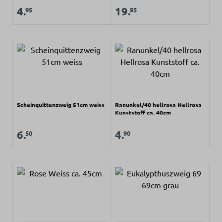
Regulärer Preis:
Regulärer Preis:
Verkaufspreis:
Verkaufspreis:
4.
19.
95
95
Scheinquittenzweig 51cm weiss
Ranunkel/40 hellrosa Hellrosa
Kunststoff ca. 40cm
Regulärer Preis:
Regulärer Preis:
Verkaufspreis:
Verkaufspreis:
6.
4.
50
90