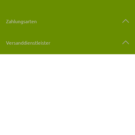
Zahlungsarten
Versanddienstleister
Qualität & Sicherheit
Nachhaltigkeit
Unternehmen
Services