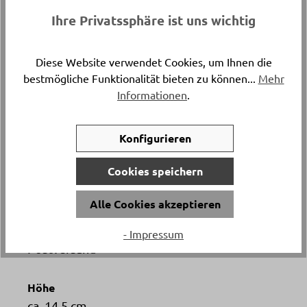
Hand und überzeugt durch das robuste Material aus
Ihre Privatssphäre ist uns wichtig
Edelstahl und Kunststoff. Entdecke diese praktische
Mühle bei Delta Möbel in Haag – deinem Experten
für Möbel, Küchen und Boutique-Artikel. Für ein
Diese Website verwendet Cookies, um Ihnen die
intensives Geschmackserlebnis in deiner Küche!
bestmögliche Funktionalität bieten zu können...
Mehr
Informationen
.
Artikelnummer
22910002..
Konfigurieren
Cookies speichern
Durchmesser
ca. 5 cm
Alle Cookies akzeptieren
Versand & Lieferung
- Impressum
Postversand
Höhe
ca. 14.5 cm