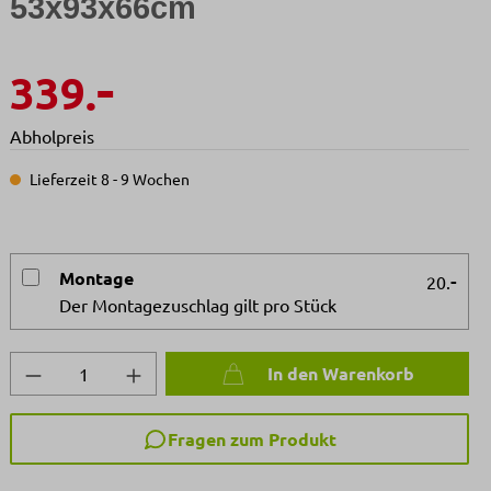
53x93x66cm
-
339.
Abholpreis
Lieferzeit 8 - 9 Wochen
Montage
-
20.
Der Montagezuschlag gilt pro Stück
Produkt Anzahl: Gib den gewünschten We
In den Warenkorb
Fragen zum Produkt