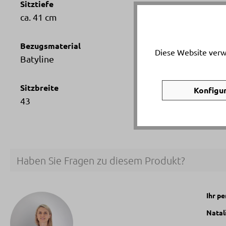
Sitztiefe
ca. 41 cm
Bezugsmaterial
Diese Website verw
Batyline
Sitzbreite
Konfigu
43
Haben Sie Fragen zu diesem Produkt?
Ihr p
Natal