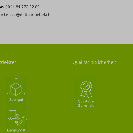
on:
0041 81 772 22 89
:
n.teczar@delta-moebel.ch
tleister
Qualität & Sicherheit