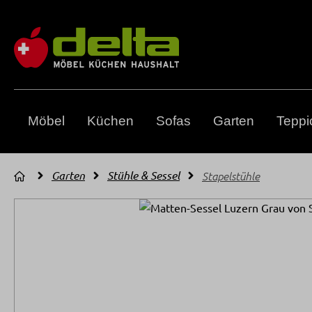
m Hauptinhalt springen
Zur Suche springen
Zur Hauptnavigation springen
Möbel
Küchen
Sofas
Garten
Teppi
Garten
Stühle & Sessel
Stapelstühle
Bildergalerie überspringen