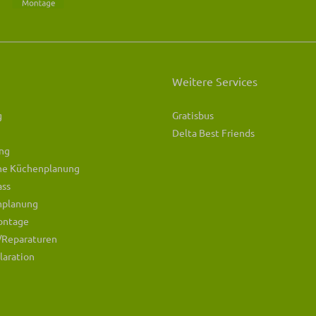
Weitere Services
g
Gratisbus
Delta Best Friends
ng
che Küchenplanung
ass
mplanung
ontage
/Reparaturen
laration