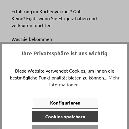
Erfahrung im Küchenverkauf? Gut.
Keine? Egal - wenn Sie Ehrgeiz haben und
verkaufen möchten.
Was Sie bekommen
Leistung lohnt sich - Ihr Einsatz entscheidet
Ihre Privatssphäre ist uns wichtig
über Ihren Verdienst
Ein Team, das Leistung anerkennt
Schulung, Unterstützung und klare Strukturen
Diese Website verwendet Cookies, um Ihnen die
Ein Umfeld, in dem Verkäufer erfolgreich sein
bestmögliche Funktionalität bieten zu können...
Mehr
können
Informationen
.
Kurz gesagt
Konfigurieren
Wir suchen keine Verwalter.
Wir suchen Verkäufer.
Cookies speichern