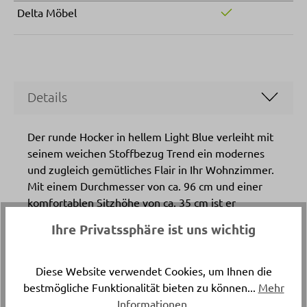
Delta Möbel
Details
Der runde Hocker in hellem Light Blue verleiht mit
seinem weichen Stoffbezug Trend ein modernes
und zugleich gemütliches Flair in Ihr Wohnzimmer.
Mit einem Durchmesser von ca. 96 cm und einer
komfortablen Sitzhöhe von ca. 35 cm ist er
vielseitig nutzbar – egal ob als Sitzgelegenheit,
Ihre Privatssphäre ist uns wichtig
Fussablage oder dekorativer Akzent. Die dezenten
Gleiter sorgen für stabilen Stand und schonen Ihren
Bodenbelag. Entdecken Sie diesen praktischen und
Diese Website verwendet Cookies, um Ihnen die
stilvollen Hocker bei Delta Möbel in Haag – Ihrem
bestmögliche Funktionalität bieten zu können...
Mehr
Experten für trendige Möbel, Küchen und
Informationen
.