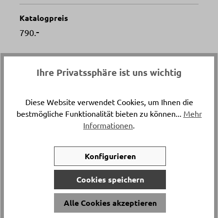
Katalogpreis
-
790.
Artikelnummer
Ihre Privatssphäre ist uns wichtig
10140025..
Versand & Lieferung
Diese Website verwendet Cookies, um Ihnen die
bestmögliche Funktionalität bieten zu können...
Mehr
Lieferung und Montage
Informationen
.
Liegefläche
ca. 90x200 cm
Konfigurieren
Cookies speichern
Material
Buche weiss lackiert 8007
Alle Cookies akzeptieren