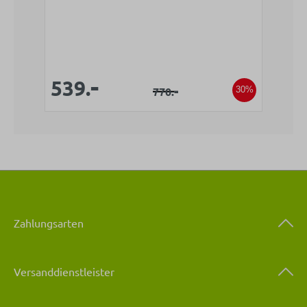
Verkaufspreis:
-
Verkaufspreis:
539.
Regulärer Preis:
-
770.
30%
Zahlungsarten
Versanddienstleister