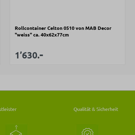
Rollcontainer Celton 0510 von MAB Decor
"weiss" ca. 40x62x77cm
-
Verkaufspreis:
Regulärer Preis:
1’630.
tleister
Qualität & Sicherheit