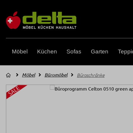
m Hauptinhalt springen
Zur Suche springen
Zur Hauptnavigation springen
Möbel
Küchen
Sofas
Garten
Teppi
Möbel
Büromöbel
Büroschränke
Bildergalerie überspringen