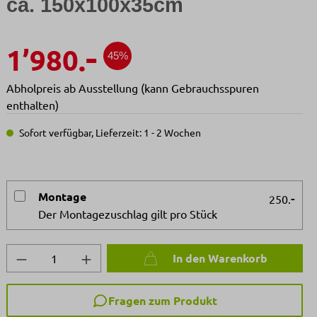
ca. 150x100x35cm
-
1’980.
45%
Abholpreis ab Ausstellung (kann Gebrauchsspuren
enthalten)
Sofort verfügbar, Lieferzeit: 1 - 2 Wochen
Montage
-
250.
Der Montagezuschlag gilt pro Stück
Produkt Anzahl: Gib den gewünschten We
In den Warenkorb
Fragen zum Produkt