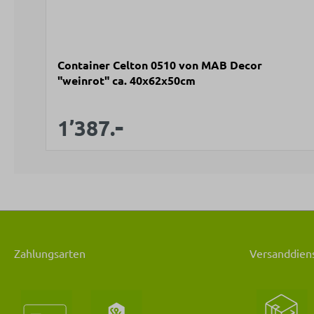
Container Celton 0510 von MAB Decor
"weinrot" ca. 40x62x50cm
-
Verkaufspreis:
Regulärer Preis:
1’387.
Zahlungsarten
Versanddiens