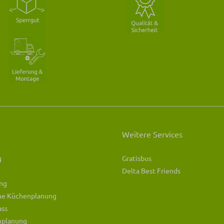
Weitere Services
g
Gratisbus
Delta Best Friends
ng
che Küchenplanung
ass
mplanung