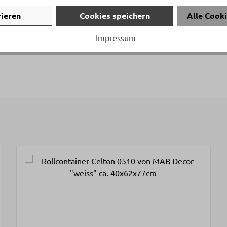
na Bättig
rieren
Cookies speichern
Alle Cook
on:
+41 81 772 22 80
- Impressum
:
t.baettig@delta-moebel.ch