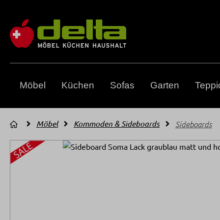
m Hauptinhalt springen
Zur Suche springen
Zur Hauptnavigation springen
Möbel
Küchen
Sofas
Garten
Teppi
Möbel
Kommoden & Sideboards
Sideboards
Bildergalerie überspringen