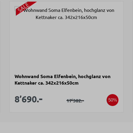
Wohnwand Soma Elfenbein, hochglanz von
Kettnaker ca. 342x216x50cm
Verkaufspreis:
-
Verkaufspreis:
8’690.
Regulärer Preis:
-
17’382.
50%