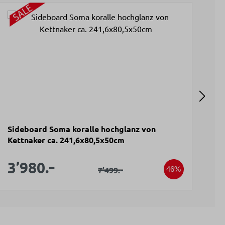
Sideboard Soma koralle hochglanz von
Wo
Kettnaker ca. 241,6x80,5x50cm
Ke
3
V
Verkaufspreis:
-
7
Verkaufspreis:
3’980.
Regulärer Preis:
-
7’499.
46%