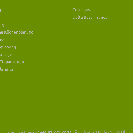
g
Gratisbus
Delta Best Friends
ng
che Küchenplanung
ass
mplanung
ontage
/Reparaturen
laration
Haben Sie Fragen?
+41 81 772 22 11
Täglich von 9.00 bis 18.30 Uhr.