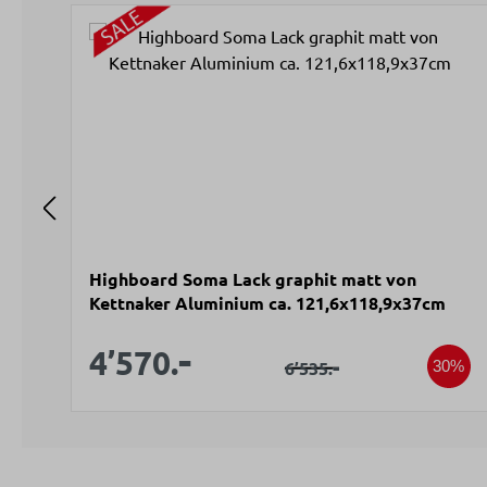
Produktgalerie überspringen
Highboard Soma Lack graphit matt von
Kettnaker Aluminium ca. 121,6x118,9x37cm
Verkaufspreis:
-
Verkaufspreis:
4’570.
Regulärer Preis:
-
6’535.
30%