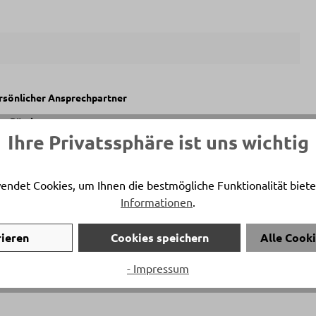
ersönlicher Ansprechpartner
na Bättig
Ihre Privatssphäre ist uns wichtig
on:
+41 81 772 22 80
:
t.baettig@delta-moebel.ch
endet Cookies, um Ihnen die bestmögliche Funktionalität biete
Informationen
.
rieren
Cookies speichern
Alle Cook
- Impressum