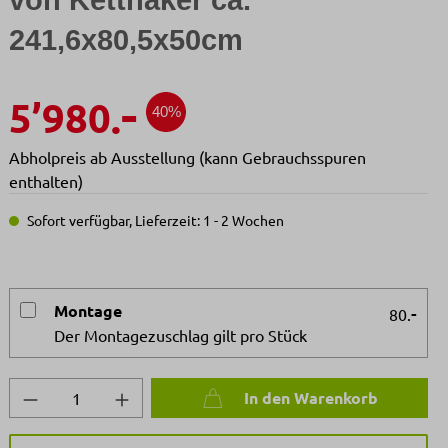
von Kettnaker ca.
241,6x80,5x50cm
-
5’980.
40%
Abholpreis ab Ausstellung (kann Gebrauchsspuren
enthalten)
Sofort verfügbar, Lieferzeit: 1 - 2 Wochen
Montage
-
80.
Der Montagezuschlag gilt pro Stück
Produkt Anzahl: Gib den gewünschten We
In den Warenkorb