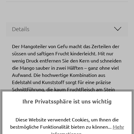
Details
Der Mangoteiler von Gefu macht das Zerteilen der
süssen und saftigen Frucht kinderleicht. Mit nur
wenig Druck entfernen Sie den Kern und schneiden
die Mango sauber in zwei Hälften – ganz ohne viel
Aufwand. Die hochwertige Kombination aus
Edelstahl und Kunststoff sorgt für eine präzise
Schnittführung, die kaum Fruchtfleisch am Stein
zurücklässt. Dank der weichen Griffe wird dabei
Ihre Privatssphäre ist uns wichtig
auch die Hand geschont, was das Schälen zum
entspannten Genuss macht. Entdecken Sie diesen
praktischen Küchenhelfer bei Delta Möbel in Haag,
Diese Website verwendet Cookies, um Ihnen die
Ihrem Partner für Küchenzubehör und ausgesuchte
bestmögliche Funktionalität bieten zu können...
Mehr
Wohnideen.
Informationen
.