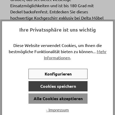
Einsatzmöglichkeiten und ist bis 180 Grad mit
Deckel backofenfest. Entdecken Sie dieses
hochwertige Kochgeschirr exklusiv bei Delta Möbel
in Haag, Ihrem Spezialisten für Küchen und
Ihre Privatssphäre ist uns wichtig
Haushaltswaren mit Anspruch auf Qualität und
Design.
Diese Website verwendet Cookies, um Ihnen die
bestmögliche Funktionalität bieten zu können...
Mehr
Artikelnummer
Informationen
.
16818..
Konfigurieren
Versand & Lieferung
Postversand
Cookies speichern
Material
Alle Cookies akzeptieren
Chromnickelstahl 18/10
- Impressum