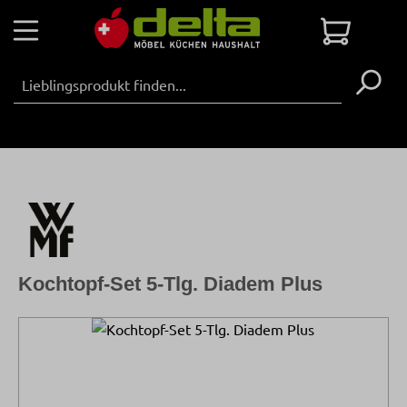
Zum Hauptinhalt springen
Warenko
Kochtopf-Set 5-Tlg. Diadem Plus
Bildergalerie überspringen