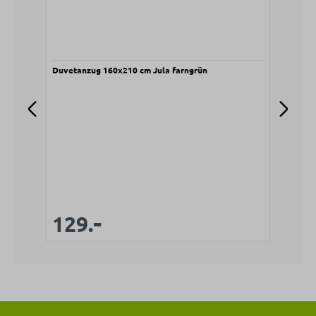
Duvetanzug 160x210 cm Jula farngrün
Duve
V
1
-
Verkaufspreis:
Regulärer Preis:
129.