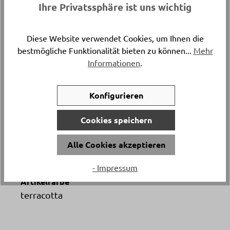
Ihre Privatssphäre ist uns wichtig
Länge
ca. 100 cm
Diese Website verwendet Cookies, um Ihnen die
bestmögliche Funktionalität bieten zu können...
Mehr
Versand & Lieferung
Informationen
.
Postversand
Konfigurieren
Breite
ca. 65 cm
Cookies speichern
Material
Alle Cookies akzeptieren
100% Baumwolle
- Impressum
Artikelfarbe
terracotta