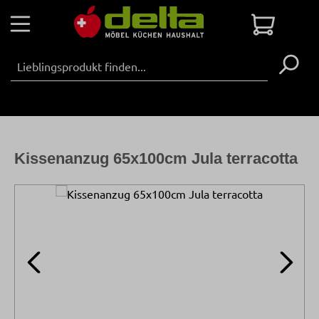
Zum Hauptinhalt springen
Warenko
Kissenanzug 65x100cm Jula terracotta
Bildergalerie überspringen