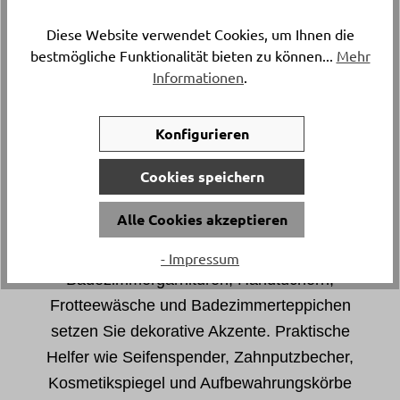
stimmiges Gesamtbild sorgen. Ein liebevoll
Diese Website verwendet Cookies, um Ihnen die
gedeckter Tisch ist der Höhepunkt jeder
bestmögliche Funktionalität bieten zu können...
Mehr
Mahlzeit, er macht Kochen, Servieren und
Informationen
.
Geniessen zum Fest für alle Sinne.
Konfigurieren
Bad & Wellness – praktisch & stilvoll
Cookies speichern
Machen Sie Ihr Badezimmer oder Gäste-WC
Alle Cookies akzeptieren
zur Wohlfühloase, ohne auf Alltagstauglichkeit
zu verzichten: Mit stilvollen Bad-Accessoires,
- Impressum
Badezimmergarnituren, Handtüchern,
Frotteewäsche und Badezimmerteppichen
setzen Sie dekorative Akzente. Praktische
Helfer wie Seifenspender, Zahnputzbecher,
Kosmetikspiegel und Aufbewahrungskörbe