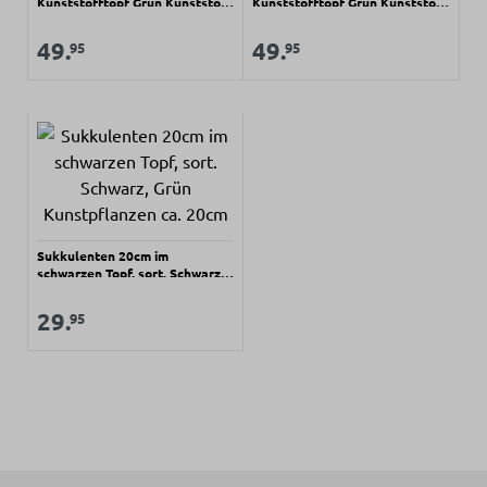
Kunststofftopf Grün Kunststoff
Kunststofftopf Grün Kunststoff
ca. 100cm
ca. 110cm
Regulärer Preis:
Regulärer Preis:
Verkaufspreis:
Verkaufspreis:
49.
49.
95
95
Sukkulenten 20cm im
schwarzen Topf, sort. Schwarz,
Grün Kunstpflanzen ca. 20cm
Regulärer Preis:
Verkaufspreis:
29.
95