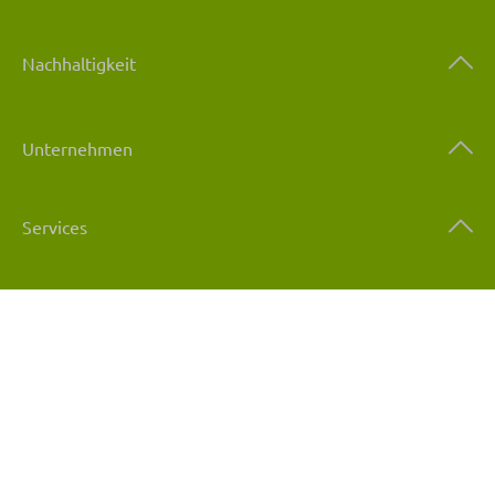
Nachhaltigkeit
Unternehmen
Services
Weitere Services
Öffnungszeiten
Haben Sie Fragen?
+41 81 772 22 11
Täglich von 9.00 bis 18.30 Uhr.