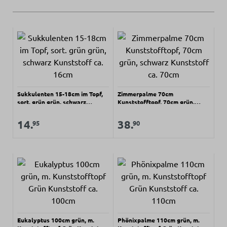
Sukkulenten 15-18cm im Topf,
Zimmerpalme 70cm
sort. grün grün, schwarz
Kunststofftopf, 70cm grün,
Kunststoff ca. 16cm
schwarz Kunststoff ca. 70cm
Regulärer Preis:
Regulärer Preis:
Verkaufspreis:
Verkaufspreis:
14.
38.
95
90
Eukalyptus 100cm grün, m.
Phönixpalme 110cm grün, m.