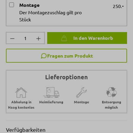
Montage
-
250.
Der Montagezuschlag gilt pro
Stück
Produkt Anzahl: Gib den gewünschten Wert 
In den Warenkorb
Fragen zum Produkt
Lieferoptionen
Abholung in
Heimlieferung
Montage
Entsorgung
Haag kostenlos
möglich
Verfügbarkeiten