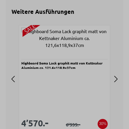
Weitere Ausführungen
Produktgalerie überspringen
Highboard Soma Lack graphit matt von Kettnaker
Side
Aluminium ca. 121,6x118,9x37cm
von 
V
5
Verkaufspreis:
-
Verkaufspreis:
4’570.
Regulärer Preis:
-
6’535.
30%