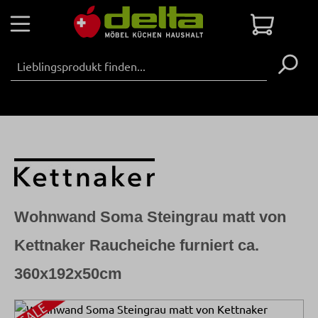
Zum Hauptinhalt springen
Warenko
Wohnwand Soma Steingrau matt von
Kettnaker Raucheiche furniert ca.
360x192x50cm
Bildergalerie überspringen