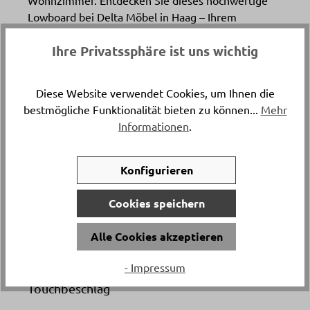
Wohnzimmer. Entdecken Sie dieses hochwertige
Lowboard bei Delta Möbel in Haag – Ihrem
Experten für exklusive Möbel, Küchen und
Ihre Privatssphäre ist uns wichtig
Boutique-Artikel.
Diese Website verwendet Cookies, um Ihnen die
Katalogpreis
bestmögliche Funktionalität bieten zu können...
Mehr
-
16’998.
Informationen
.
Artikelnummer
Konfigurieren
18422.5.22
Cookies speichern
Material
Raucheiche furniert
Alle Cookies akzeptieren
- Impressum
Griffe
Touchbeschlag