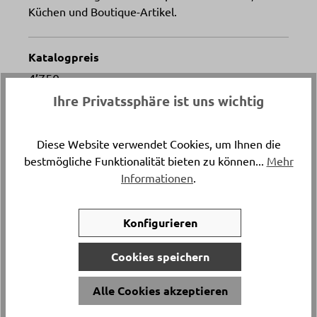
Küchen und Boutique-Artikel.
Katalogpreis
-
4’750.
Ihre Privatssphäre ist uns wichtig
Artikelnummer
3784.65.13
Diese Website verwendet Cookies, um Ihnen die
bestmögliche Funktionalität bieten zu können...
Mehr
Informationen
.
Versand & Lieferung
Lieferung und Montage
Konfigurieren
Fuss
Schwarz
Cookies speichern
Alle Cookies akzeptieren
Griffe
Push Funktion