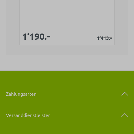
-
Verkaufspreis:
Verkaufspreis:
1’190.
Regulärer Prei
-
1’413.
Zahlungsarten
Versanddienstleister