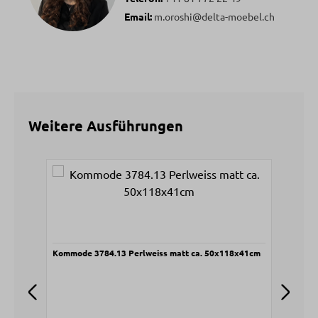
Email:
m.oroshi@delta-moebel.ch
Weitere Ausführungen
Produktgalerie überspringen
Kommode 3784.13 Perlweiss matt ca. 50x118x41cm
Nach
41,
V
6