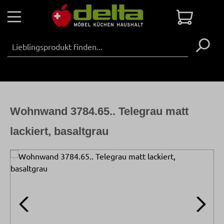
Zum Hauptinhalt springen
Warenko
Wohnwand 3784.65.. Telegrau matt
lackiert, basaltgrau
Bildergalerie überspringen