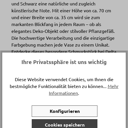
und Schwarz eine natürliche und zugleich
künstlerische Note. Mit einer Höhe von ca. 70 cm
und einer Breite von ca. 35 cm wird sie zum
markanten Blickfang in jedem Raum – ob als
elegantes Deko-Objekt oder stilvoller Pflanzgefäß.
Die hochwertige Verarbeitung und die einzigartige
Farbgebung machen jede Vase zu einem Unikat.
Entdecke dieses besondere Schmuckstück bei Delta
Möbel in Haag, deinem Experten für Möbel,
Ihre Privatssphäre ist uns wichtig
Wohnaccessoires und Dekoration.
Diese Website verwendet Cookies, um Ihnen die
Katalogpreis
bestmögliche Funktionalität bieten zu können...
Mehr
-
375.
Informationen
.
Artikelnummer
Konfigurieren
16235..
Cookies speichern