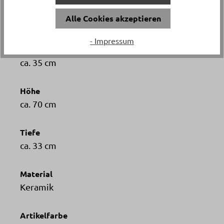
Versand & Lieferung
Alle Cookies akzeptieren
Postversand
- Impressum
Breite
ca. 35 cm
Höhe
ca. 70 cm
Tiefe
ca. 33 cm
Material
Keramik
Artikelfarbe