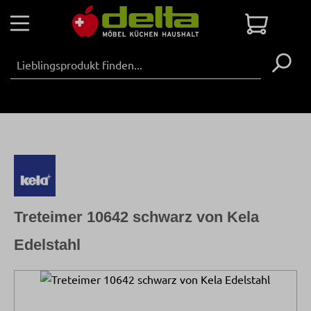
Zum Hauptinhalt springen
Warenko
Treteimer 10642 schwarz von Kela
Edelstahl
Bildergalerie überspringen