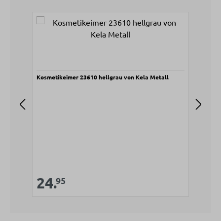
Produktgalerie überspringen
Kosmetikeimer 23610 hellgrau von Kela Metall
Kosm
V
2
Verkaufspreis:
24.
Regulärer Preis:
95