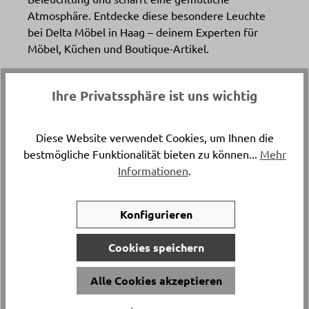
Atmosphäre. Entdecke diese besondere Leuchte
bei Delta Möbel in Haag – deinem Experten für
Möbel, Küchen und Boutique-Artikel.
Katalogpreis
Ihre Privatssphäre ist uns wichtig
-
85.
Diese Website verwendet Cookies, um Ihnen die
Artikelnummer
bestmögliche Funktionalität bieten zu können...
Mehr
Informationen
.
14647..
Durchmesser
Konfigurieren
ca. 23 cm
Cookies speichern
Versand & Lieferung
Alle Cookies akzeptieren
Postversand