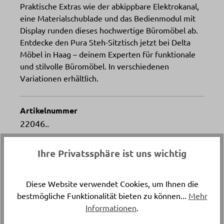
Praktische Extras wie der abkippbare Elektrokanal,
eine Materialschublade und das Bedienmodul mit
Display runden dieses hochwertige Büromöbel ab.
Entdecke den Pura Steh-Sitztisch jetzt bei Delta
Möbel in Haag – deinem Experten für funktionale
und stilvolle Büromöbel. In verschiedenen
Variationen erhältlich.
Artikelnummer
22046..
Gestellmaterial
Ihre Privatssphäre ist uns wichtig
Metall
Diese Website verwendet Cookies, um Ihnen die
Länge
bestmögliche Funktionalität bieten zu können...
Mehr
ca. 160 cm
Informationen
.