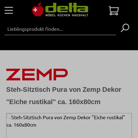
Zum Hauptinhalt springen
Warenko
Steh-Sitztisch Pura von Zemp Dekor
"Eiche rustikal" ca. 160x80cm
Bildergalerie überspringen