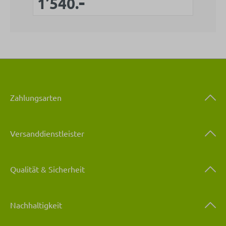
-
Verkaufspreis:
1’540.
Zahlungsarten
Versanddienstleister
Qualität & Sicherheit
Nachhaltigkeit