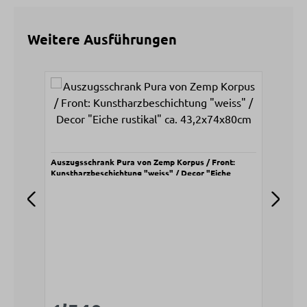
Weitere Ausführungen
Produktgalerie überspringen
Auszugsschrank Pura von Zemp Korpus / Front:
Roll
Kunstharzbeschichtung "weiss" / Decor "Eiche
Kuns
rustikal" ca. 43,2x74x80cm
rust
V
8
Regulärer Preis: