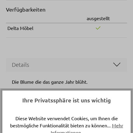
Verfügbarkeiten
ausgestellt
Delta Möbel
Details
Die Blume die das ganze Jahr blüht.
Ihre Privatssphäre ist uns wichtig
Artikelnummer
16872..
Diese Website verwendet Cookies, um Ihnen die
Länge
bestmögliche Funktionalität bieten zu können...
Mehr
Informationen
.