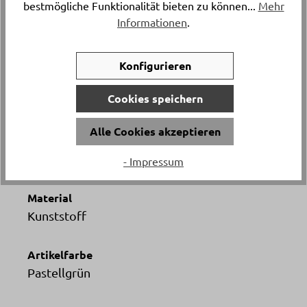
bestmögliche Funktionalität bieten zu können...
Mehr
Informationen
.
Breite
ca. 48 cm
Konfigurieren
Höhe
Cookies speichern
ca. 37 cm
Alle Cookies akzeptieren
Tiefe
ca. 50 cm
- Impressum
Material
Kunststoff
Artikelfarbe
Pastellgrün