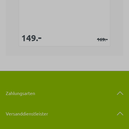
-
Verkaufspreis:
Verkaufspreis:
149.
Regulärer Pr
-
169.
Zahlungsarten
Versanddienstleister