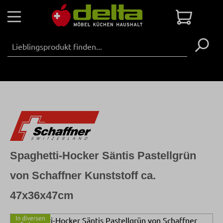
Zum Hauptinhalt springen
Warenko
Spaghetti-Hocker Säntis Pastellgrün
von Schaffner Kunststoff ca.
47x36x47cm
Bildergalerie überspringen