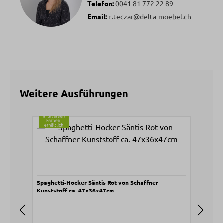
Telefon:
0041 81 772 22 89
Email:
n.teczar@delta-moebel.ch
Weitere Ausführungen
Produktgalerie überspringen
Spaghetti-Hocker Säntis Rot von Schaffner
Spag
Kunststoff ca. 47x36x47cm
ca. 
V
7