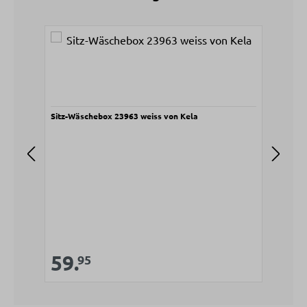
Produktgalerie überspringen
Sitz-Wäschebox 23963 weiss von Kela
Sitz
V
5
Verkaufspreis:
59.
Regulärer Preis:
95