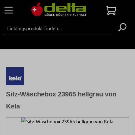
Zum Hauptinhalt springen
Warenko
Sitz-Wäschebox 23965 hellgrau von
Kela
Bildergalerie überspringen