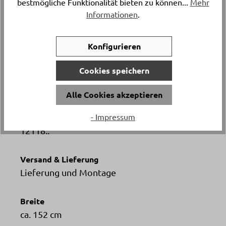
bestmögliche Funktionalität bieten zu können...
Mehr
oder Esszimmer, die Wert auf Design und
Informationen
.
Funktionalität legen. Entdecke dieses Sideboard bei
Delta Möbel in Haag – deinem Experten für
hochwertige Möbel und individuelle Wohnideen.
Konfigurieren
Cookies speichern
Katalogpreis
-
4’429.
Alle Cookies akzeptieren
- Impressum
Artikelnummer
12118..
Versand & Lieferung
Lieferung und Montage
Breite
ca. 152 cm