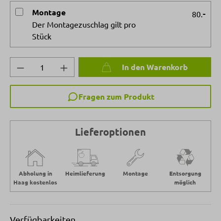
Montage
-
80.
Der Montagezuschlag gilt pro
Stück
Produkt Anzahl: Gib den gewünschten Wert 
In den Warenkorb
Fragen zum Produkt
Lieferoptionen
Abholung in
Heimlieferung
Montage
Entsorgung
Haag kostenlos
möglich
Verfügbarkeiten