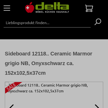
Zum Hauptinhalt springen
Warenko
Sideboard 12118.. Ceramic Marmor
grigio NB, Onyxschwarz ca.
152x102,5x37cm
Bildergalerie überspringen