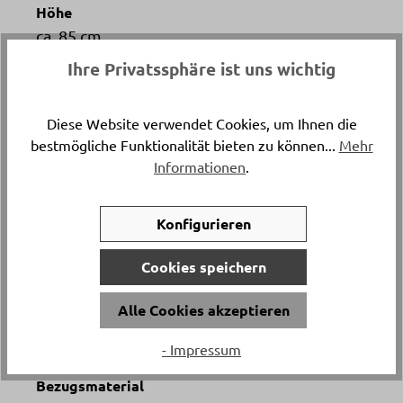
Höhe
ca. 85 cm
Ihre Privatssphäre ist uns wichtig
Tiefe
ca. 63 cm
Diese Website verwendet Cookies, um Ihnen die
bestmögliche Funktionalität bieten zu können...
Mehr
Sitzhöhe
Informationen
.
ca. 48 cm
Konfigurieren
Sitztiefe
ca. 44 cm
Cookies speichern
Alle Cookies akzeptieren
Material
Rope knoten
- Impressum
Bezugsmaterial