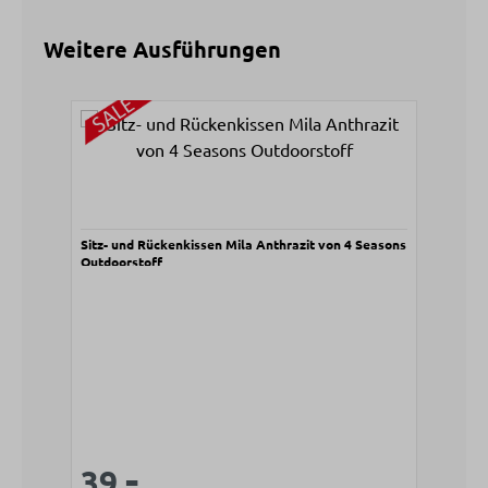
Weitere Ausführungen
Produktgalerie überspringen
Sitz- und Rückenkissen Mila Anthrazit von 4 Seasons
Outdoorstoff
-
Verkaufspreis:
Regulärer Preis:
39.