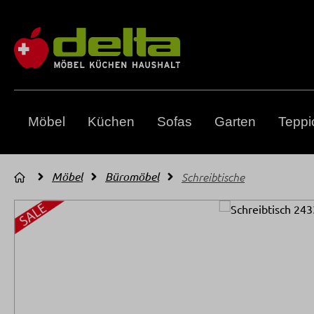
m Hauptinhalt springen
Zur Suche springen
Zur Hauptnavigation springen
Möbel
Küchen
Sofas
Garten
Teppi
Möbel
Büromöbel
Schreibtische
Bildergalerie überspringen