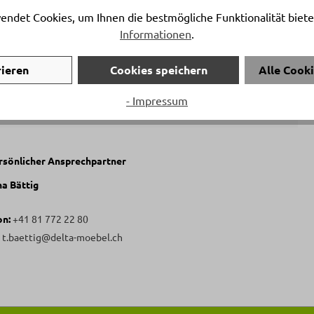
endet Cookies, um Ihnen die bestmögliche Funktionalität biete
Informationen
.
rieren
Cookies speichern
Alle Cook
- Impressum
ersönlicher Ansprechpartner
na Bättig
on:
+41 81 772 22 80
:
t.baettig@delta-moebel.ch