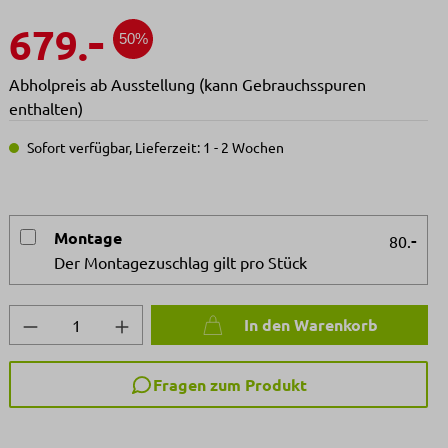
-
679.
50%
Abholpreis ab Ausstellung (kann Gebrauchsspuren
enthalten)
Sofort verfügbar, Lieferzeit: 1 - 2 Wochen
Montage
-
80.
Der Montagezuschlag gilt pro Stück
Produkt Anzahl: Gib den gewünschten We
In den Warenkorb
Fragen zum Produkt