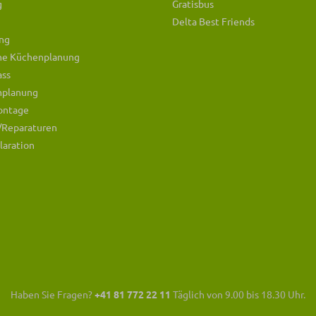
g
Gratisbus
Delta Best Friends
ng
che Küchenplanung
ass
mplanung
ontage
/Reparaturen
laration
Haben Sie Fragen?
+41 81 772 22 11
Täglich von 9.00 bis 18.30 Uhr.