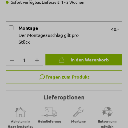
Sofort verfügbar, Lieferzeit: 1 - 2 Wochen
Montage
-
40.
Der Montagezuschlag gilt pro
Stück
Produkt Anzahl: Gib den gewünschten Wert 
In den Warenkorb
Fragen zum Produkt
Lieferoptionen
Abholung in
Heimlieferung
Montage
Entsorgung
Haag kostenlos
möglich