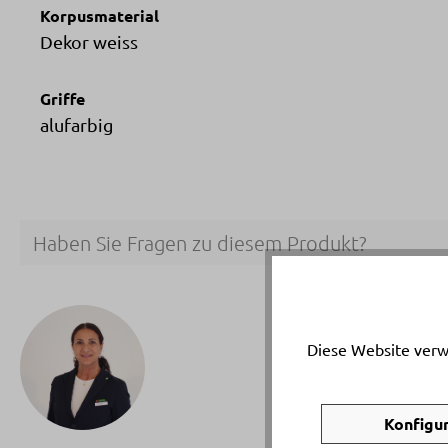
Korpusmaterial
Dekor weiss
Griffe
alufarbig
Haben Sie Fragen zu diesem Produkt?
Ihr p
Tatia
Diese Website verw
Telef
Email
Konfigu