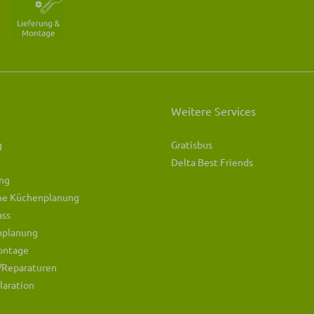
Weitere Services
g
Gratisbus
Delta Best Friends
ng
che Küchenplanung
ass
mplanung
ontage
/Reparaturen
laration