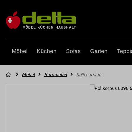
m Hauptinhalt springen
Zur Suche springen
Zur Hauptnavigation springen
Möbel
Küchen
Sofas
Garten
Teppi
Möbel
Büromöbel
Rollcontainer
Bildergalerie überspringen