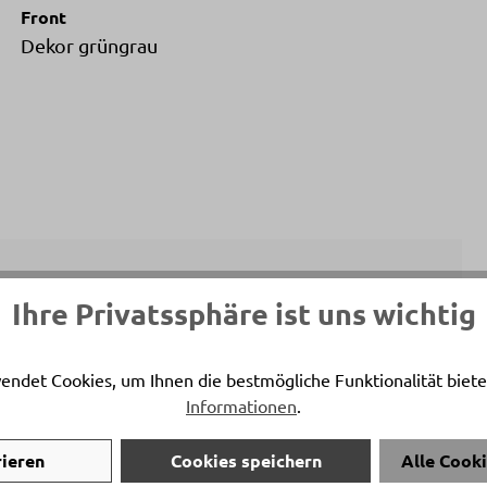
Front
Dekor grüngrau
Ihre Privatssphäre ist uns wichtig
ersönlicher Ansprechpartner
na Bättig
endet Cookies, um Ihnen die bestmögliche Funktionalität biete
Informationen
.
on:
+41 81 772 22 80
:
t.baettig@delta-moebel.ch
rieren
Cookies speichern
Alle Cook