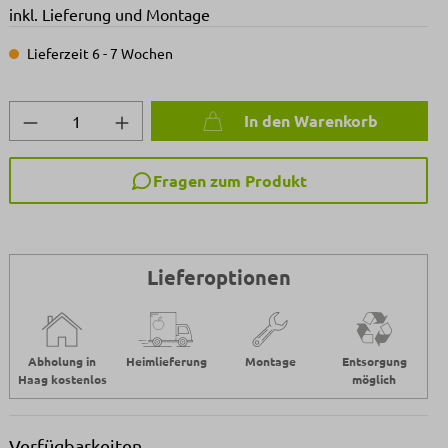
inkl. Lieferung und Montage
Lieferzeit 6 - 7 Wochen
Produkt Anzahl: Gib den gewünschten We
In den Warenkorb
Fragen zum Produkt
Lieferoptionen
Abholung in
Heimlieferung
Montage
Entsorgung
Haag kostenlos
möglich
Verfügbarkeiten