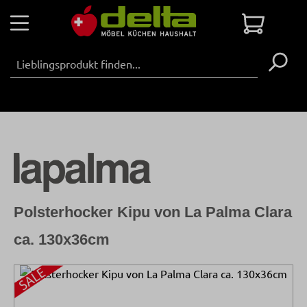
Zum Hauptinhalt springen
Warenko
Polsterhocker Kipu von La Palma Clara
ca. 130x36cm
Bildergalerie überspringen